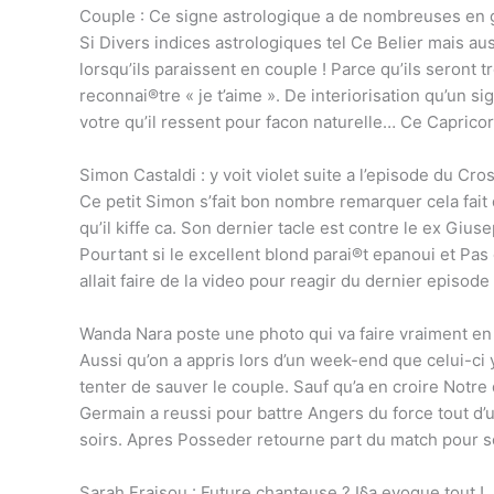
Couple : Ce signe astrologique a de nombreuses en ga
Si Divers indices astrologiques tel Ce Belier mais a
lorsqu’ils paraissent en couple ! Parce qu’ils seront
reconnai®tre « je t’aime ». De interiorisation qu’un 
votre qu’il ressent pour facon naturelle… Ce Capricorn
Simon Castaldi : y voit violet suite a l’episode du Cros
Ce petit Simon s’fait bon nombre remarquer cela fait
qu’il kiffe ca. Son dernier tacle est contre le ex Gi
Pourtant si le excellent blond parai®t epanoui et Pas
allait faire de la video pour reagir du dernier episod
Wanda Nara poste une photo qui va faire vraiment en g
Aussi qu’on a appris lors d’un week-end que celui-ci 
tenter de sauver le couple. Sauf qu’a en croire Notre
Germain a reussi pour battre Angers du force tout d’
soirs. Apres Posseder retourne part du match pour so
Sarah Fraisou : Future chanteuse ? I§a evoque tout !