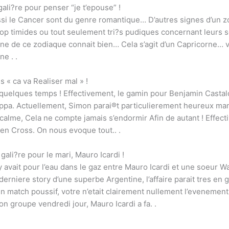
li?re pour penser “je t’epouse” !
ussi le Cancer sont du genre romantique… D’autres signes d’un 
 trop timides ou tout seulement tri?s pudiques concernant leurs 
signe de ce zodiaque connait bien… Cela s’agit d’un Capricorne…
e . .
s « ca va Realiser mal » !
 quelques temps ! Effectivement, le gamin pour Benjamin Castald
useppa. Actuellement, Simon parai®t particulierement heureux mani
 calme, Cela ne compte jamais s’endormir Afin de autant ! Effec
e en Cross. On nous evoque tout.. .
ali?re pour le mari, Mauro Icardi !
y avait pour l’eau dans le gaz entre Mauro Icardi et une soeur Wa
 derniere story d’une superbe Argentine, l’affaire parait tres en
un match poussif, votre n’etait clairement nullement l’evenement
n groupe vendredi jour, Mauro Icardi a fa. .