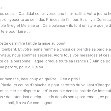
ge
 des soucis. Candidat controverse une tele-realite, Votre jeun
tre hypocrite au sein des Princes de l’amour. Et s’il y a Correct
ouple Greg et Melanie orl, Cela balance « ils font un style que je
ele pour faire . .
te dernii?re fait de la mise au point
s tombent.
Et votre jeune femme a choisi de prendre sa parole af
serviteur, nous sommes separes. Alors tous vos messages et ces 
ce de la personne , lequel drague toute sa France (. ) Afin de Bo
e perdre, pour qui je su. .
r menage, beaucoup en gali?re lui en a pris !
usieurs coups d’eplucheur pour carottes du voulant s’interpose
r et calmer de dispute tout d’un couple dans le hall de Ce imm
its : de entendant quelques cris depuis son appartement, ce pe
s le hall, il a vu Ce compagnon. .