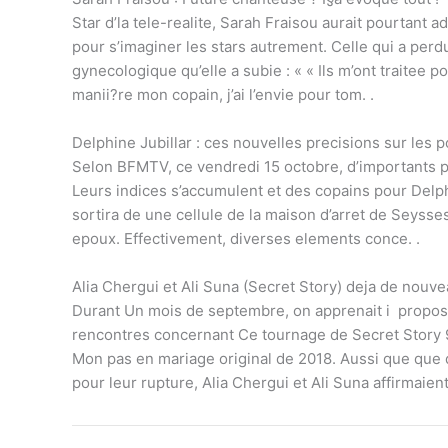
Star d’la tele-realite, Sarah Fraisou aurait pourtant 
pour s’imaginer les stars autrement. Celle qui a perd
gynecologique qu’elle a subie : « « Ils m’ont traitee po
manii?re mon copain, j’ai l’envie pour tom. .
Delphine Jubillar : ces nouvelles precisions sur les 
Selon BFMTV, ce vendredi 15 octobre, d’importants po
Leurs indices s’accumulent et des copains pour Delph
sortira de une cellule de la maison d’arret de Seyss
epoux. Effectivement, diverses elements conce. .
Alia Chergui et Ali Suna (Secret Story) deja de nouv
Durant Un mois de septembre, on apprenait i propos de
rencontres concernant Ce tournage de Secret Story 9, 
Mon pas en mariage original de 2018. Aussi que que d
pour leur rupture, Alia Chergui et Ali Suna affirmaient