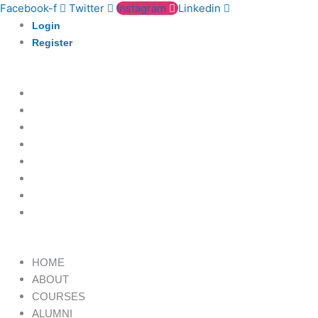
Skip
Facebook-f
Twitter
Instagram
Linkedin
to
Login
content
Register
HOME
ABOUT
COURSES
ALUMNI
PORTFOLIO
TESTIMONIALS
BOOK A CALL
ENROL HERE
Menu
HOME
ABOUT
COURSES
ALUMNI