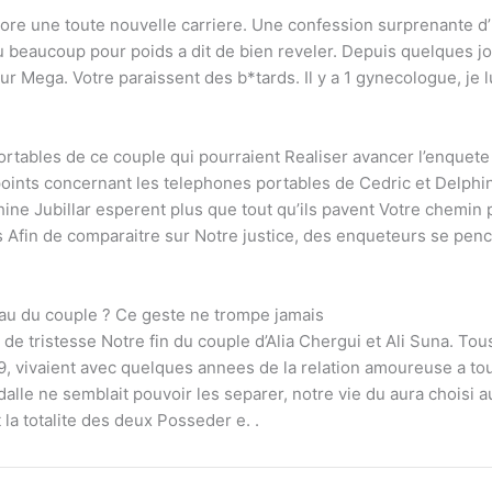
adore une toute nouvelle carriere. Une confession surprenante d’l
u beaucoup pour poids a dit de bien reveler. Depuis quelques jo
ur Mega. Votre paraissent des b*tards. Il y a 1 gynecologue, je lu
portables de ce couple qui pourraient Realiser avancer l’enquete
ints concernant les telephones portables de Cedric et Delphine
ine Jubillar esperent plus que tout qu’ils pavent Votre chemin
es Afin de comparaitre sur Notre justice, des enqueteurs se pe
eau du couple ? Ce geste ne trompe jamais
 tristesse Notre fin du couple d’Alia Chergui et Ali Suna. Tous 
vivaient avec quelques annees de la relation amoureuse a toutes
alle ne semblait pouvoir les separer, notre vie du aura choisi a
 la totalite des deux Posseder e. .