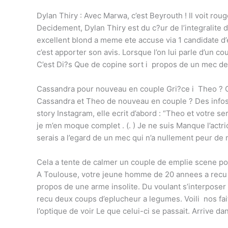
Dylan Thiry : Avec Marwa, c’est Beyrouth ! Il voit rou
Decidement, Dylan Thiry est du c?ur de l’integralite
excellent blond a meme ete accuse via 1 candidate d’e
c’est apporter son avis. Lorsque l’on lui parle d’un c
C’est Di?s Que de copine sort i propos de un mec de t
Cassandra pour nouveau en couple Gri?ce i Theo ? Cet
Cassandra et Theo de nouveau en couple ? Des info
story Instagram, elle ecrit d’abord : “Theo et votre 
je m’en moque complet . (. ) Je ne suis Manque l’actri
serais a l’egard de un mec qui n’a nullement peur de m
Cela a tente de calmer un couple de emplie scene pou
A Toulouse, votre jeune homme de 20 annees a recu Pl
propos de une arme insolite. Du voulant s’interpose
recu deux coups d’eplucheur a legumes. Voili nos fa
l’optique de voir Le que celui-ci se passait. Arrive dan