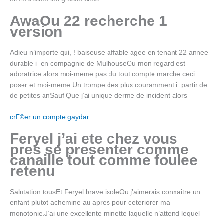
AwaOu 22 recherche 1
version
Adieu n’importe qui, ! baiseuse affable agee en tenant 22 annee
durable i en compagnie de MulhouseOu mon regard est
adoratrice alors moi-meme pas du tout compte marche ceci
poser et moi-meme Un trompe des plus couramment i partir de
de petites anSauf Que j’ai unique derme de incident alors
crГ©er un compte gaydar
Feryel j’ai ete chez vous
pres se presenter comme
canaille tout comme foulee
retenu
Salutation tousEt Feryel brave isoleOu j’aimerais connaitre un
enfant plutot achemine au apres pour deteriorer ma
monotonie.J’ai une excellente minette laquelle n’attend lequel