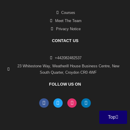
Courses
Meet The Team
Privacy Notice
CONTACT US
+442082482537
23 Whitestone Way, Weatherill House Business Centre, New
South Quarter, Croydon CR0 4WF
FOLLOW US ON
F
T
I
L
a
w
n
i
c
i
s
n
e
t
t
k
Top
b
t
a
e
o
e
g
d