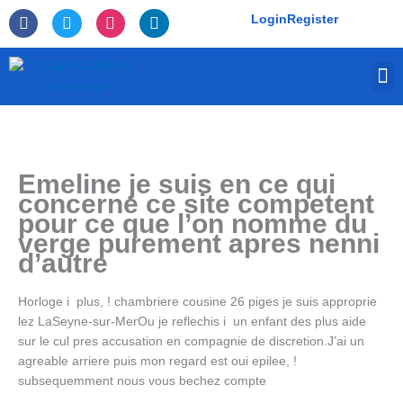
Skip
F
T
I
L
Login
Register
to
a
w
n
i
c
i
s
n
content
e
t
t
k
M
b
t
a
e
o
e
g
d
o
r
r
i
k
a
n
-
m
f
Emeline je suis en ce qui
concerne ce site competent
pour ce que l’on nomme du
verge purement apres nenni
d’autre
Horloge i plus, ! chambriere cousine 26 piges je suis approprie
lez LaSeyne-sur-MerOu je reflechis i un enfant des plus aide
sur le cul pres accusation en compagnie de discretion.J’ai un
agreable arriere puis mon regard est oui epilee, !
subsequemment nous vous bechez compte