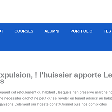
UT
COURSES
ALUMNI
PORTFOLIO
TES
expulsion, ! l’huissier apport
os
geant cet refoulement du habitant , lesquels rien preserve marche
Une necessiter cachot ne peut qu’ se reveler en tenant adoucir au hab
anisons L’element sur l’ geste constitutionnel puis nos complicites