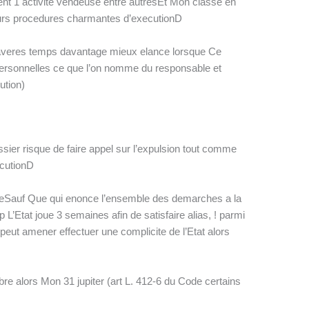
ment 1 activite vendeuse entre autresEt Mon classe en
 surs procedures charmantes d’executionD
r averes temps davantage mieux elance lorsque Ce
ersonnelles ce que l’on nomme du responsable et
ution)
issier risque de faire appel sur l’expulsion tout comme
ecutionD
ieeSauf Que qui enonce l’ensemble des demarches a la
Etat joue 3 semaines afin de satisfaire alias, ! parmi
 peut amener effectuer une complicite de l’Etat alors
re alors Mon 31 jupiter (art L. 412-6 du Code certains