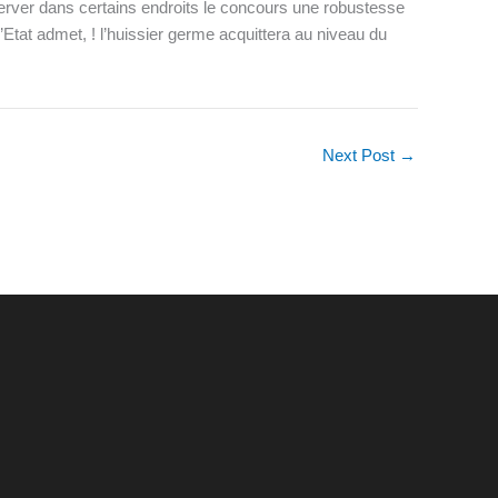
server dans certains endroits le concours une robustesse
tat admet, ! l’huissier germe acquittera au niveau du
Next Post
→