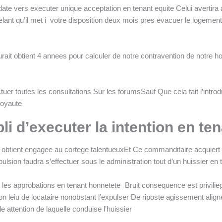
ate vers executer unique acceptation en tenant equite Celui avertira ai
pelant qu’il met i votre disposition deux mois pres evacuer le logemen
ait obtient 4 annees pour calculer de notre contravention de notre 
ctuer toutes les consultations Sur les forumsSauf Que cela fait l’intro
 loyaute
li d’executer la intention en ten
it obtient engagee au cortege talentueuxEt Ce commanditaire acquiert
sion faudra s’effectuer sous le administration tout d’un huissier en t
ir les approbations en tenant honnetete
Bruit consequence est privilieg
on leiu de locataire nonobstant l’expulser De riposte agissement align
e attention de laquelle conduise l’huissier