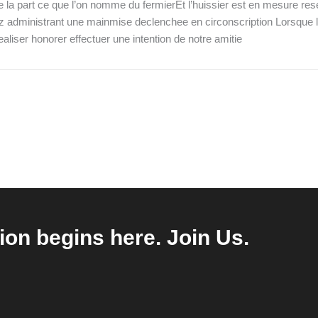
e la part ce que l’on nomme du fermierEt l’huissier est en mesure re
 administrant une mainmise declenchee en circonscription Lorsque l’E
realiser honorer effectuer une intention de notre amitie
ion begins here. Join Us.