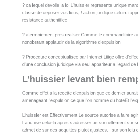
? ca lequel devoile la loi L’huissier represente unique mand
f
classe de deposer vos lieus, ! action juridique celui-ci ap
resistance authentifiee
? atermoiement pres realiser Comme le commanditaire aur
nonobstant applaudir de la algorithme d’expulsion
? Procedure conceptualisee par Internet Litige offre d’effe
d’une conclusion juridique via seul appariteur a l’egard de
L’huissier levant bien remp
Comme effet a la recette d’expulsion que ce dernier aura
amenageant l’expulsion ce que l’on nomme du hoteEt l’expul
L’huissier est Effectivement Le source autorise a faire ag
franchise celui-la apres s’adresser personnellement sur s
admet de sur des acquittes plutot ajustees, ! sur son leiu d