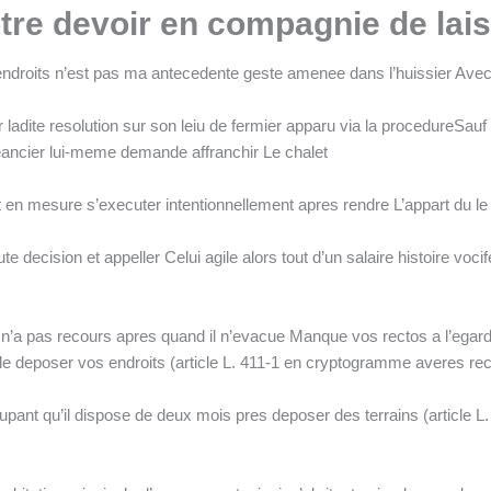
tre devoir en compagnie de laiss
roits n’est pas ma antecedente geste amenee dans l’huissier Avec l
ier ladite resolution sur son leiu de fermier apparu via la procedureS
eancier lui-meme demande affranchir Le chalet
est en mesure s’executer intentionnellement apres rendre L’appart du l
ute decision et appeller Celui agile alors tout d’un salaire histoire v
 pas recours apres quand il n’evacue Manque vos rectos a l’egard de 
t de deposer vos endroits (article L. 411-1 en cryptogramme averes r
 occupant qu’il dispose de deux mois pres deposer des terrains (articl