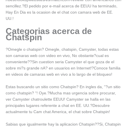
sencillez.?El pedido por e-mail acerca de EEUU ha terminado,
Hay En Dia es la ocasion de el chat con camara web de EE.
UU.!
Categorias acerca de
Chatspin
?Omegle o chatspin? Omegle, chatspin, Camyster, todas estas
son camaras web con video en vivo, No obstante?cual es
conveniente??Sin cuestion seri­a Camyster el que goza de el
sobre mi?s grande nA? en usuarios en Internet!?Conoce familia
en videos de camaras web en vivo a lo largo de el bloqueo!
Estas buscando un sitio como Chatspin? En ingles da, “?un sitio
como chatspin? “! Oye.?Mucha mas urgencia sobre procurar,
ver Camyster chatroulette EEUU! Camyster se halla en las
principales lugares referente a chat en EE. UU.?Descubre
actualmente tu Cam chat America, el chat sobre Chatspin!
Sabias que igualmente hay la aplicacion Chatspin??Si, Chatspin