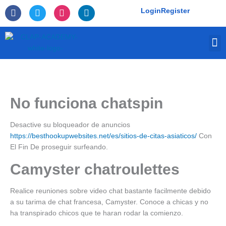
Skip
F
T
I
L
Login
Register
to
a
w
n
i
c
i
s
n
content
e
t
t
k
M
b
t
a
e
o
e
g
d
o
r
r
i
k
a
n
-
m
f
No funciona chatspin
Desactive su bloqueador de anuncios
https://besthookupwebsites.net/es/sitios-de-citas-asiaticos/
Con
El Fin De proseguir surfeando.
Camyster chatroulettes
Realice reuniones sobre video chat bastante facilmente debido
a su tarima de chat francesa, Camyster. Conoce a chicas y no
ha transpirado chicos que te haran rodar la comienzo.