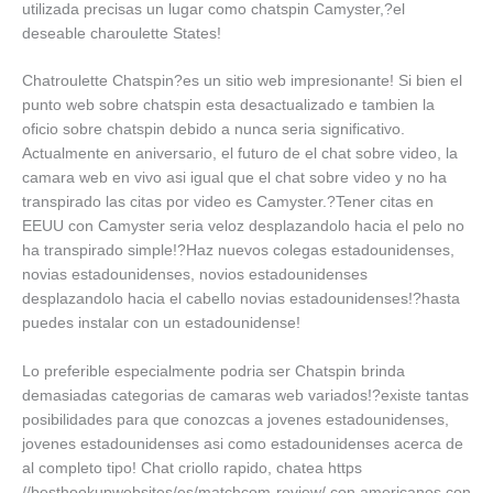
utilizada precisas un lugar como chatspin Camyster,?el
deseable charoulette States!
Chatroulette Chatspin?es un sitio web impresionante! Si bien el
punto web sobre chatspin esta desactualizado e tambien la
oficio sobre chatspin debido a nunca seri­a significativo.
Actualmente en aniversario, el futuro de el chat sobre video, la
camara web en vivo asi­ igual que el chat sobre video y no ha
transpirado las citas por video es Camyster.?Tener citas en
EEUU con Camyster seri­a veloz desplazandolo hacia el pelo no
ha transpirado simple!?Haz nuevos colegas estadounidenses,
novias estadounidenses, novios estadounidenses
desplazandolo hacia el cabello novias estadounidenses!?hasta
puedes instalar con un estadounidense!
Lo preferible especialmente podri­a ser Chatspin brinda
demasiadas categorias de camaras web variados!?existe tantas
posibilidades para que conozcas a jovenes estadounidenses,
jovenes estadounidenses asi­ como estadounidenses acerca de
al completo tipo! Chat criollo rapido, chatea https
//besthookupwebsites/es/matchcom-review/ con americanos con