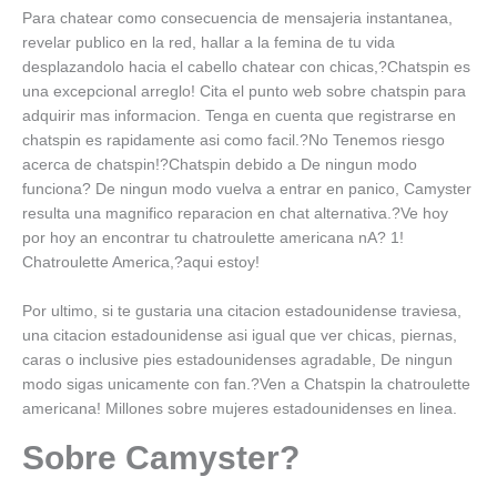
Para chatear como consecuencia de mensajeria instantanea,
revelar publico en la red, hallar a la femina de tu vida
desplazandolo hacia el cabello chatear con chicas,?Chatspin es
una excepcional arreglo! Cita el punto web sobre chatspin para
adquirir mas informacion. Tenga en cuenta que registrarse en
chatspin es rapidamente asi­ como facil.?No Tenemos riesgo
acerca de chatspin!?Chatspin debido a De ningun modo
funciona? De ningun modo vuelva a entrar en panico, Camyster
resulta una magnifico reparacion en chat alternativa.?Ve hoy
por hoy an encontrar tu chatroulette americana nA? 1!
Chatroulette America,?aqui estoy!
Por ultimo, si te gustaria una citacion estadounidense traviesa,
una citacion estadounidense asi­ igual que ver chicas, piernas,
caras o inclusive pies estadounidenses agradable, De ningun
modo sigas unicamente con fan.?Ven a Chatspin la chatroulette
americana! Millones sobre mujeres estadounidenses en linea.
Sobre Camyster?