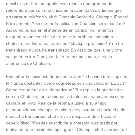
movil existe! Por innegable, esta resulta una gran modo
referente a dar con una chica en la avenida,?solo tienes que
arrastrar tu telefono y abrir Chatspin Android o Chatspin iPhone!
Basicamente,?descargar la aplicacion Chatspin sera mas facil!
Asi­ como nunca en el interior de en panico, no Tenemos
ninguna razon con el fin de que se le prohiba chatspin o
chatspin, en diferentes terminos,?chatspin prohibido! Y no ha
transpirado nunca ha transpirado En caso de que, una y otra
vez puedes ir a Camyster falto preocupaciones, seri­a la
alternativa de Chatspin.
Encontrar la chica estadounidense Jami?s ha sido tan simple de
ti! Nunca obstante,?como coqueteas con una chica en EEUU??
Como coquetear en sudamericano??La replica la puedes dar
con en Chatspin, tus reuniones virtuales por webcam asi­ como
camara en vivo! Realice la broma alusivo a su amigo
estadounidense chatspin en video desplazandolo hacia el pelo
nunca ha transpirado chat en vivo desplazandolo hacia el
cabello?listo!?Puedes suscribirte a chatspin plus gratis por
motivo de que existe chatspin gratis! Chatspin chat azaroso, de