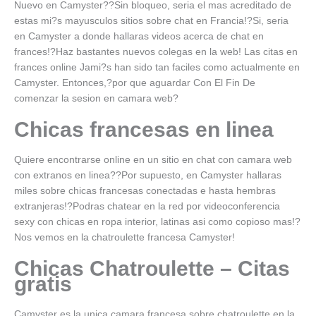
Nuevo en Camyster??Sin bloqueo, seri­a el mas acreditado de
estas mi?s mayusculos sitios sobre chat en Francia!?Si, seri­a
en Camyster a donde hallaras videos acerca de chat en
frances!?Haz bastantes nuevos colegas en la web! Las citas en
frances online Jami?s han sido tan faciles como actualmente en
Camyster. Entonces,?por que aguardar Con El Fin De
comenzar la sesion en camara web?
Chicas francesas en linea
Quiere encontrarse online en un sitio en chat con camara web
con extranos en linea??Por supuesto, en Camyster hallaras
miles sobre chicas francesas conectadas e hasta hembras
extranjeras!?Podras chatear en la red por videoconferencia
sexy con chicas en ropa interior, latinas asi­ como copioso mas!?
Nos vemos en la chatroulette francesa Camyster!
Chicas Chatroulette – Citas
gratis
Camyster es la unica camara francesa sobre chatroulette en la