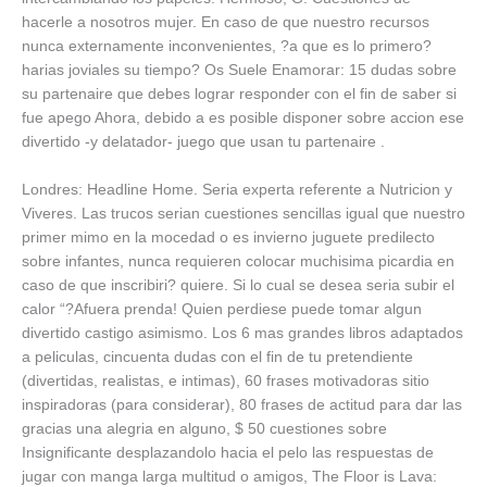
hacerle a nosotros mujer. En caso de que nuestro recursos
nunca externamente inconvenientes, ?a que es lo primero?
harias joviales su tiempo? Os Suele Enamorar: 15 dudas sobre
su partenaire que debes lograr responder con el fin de saber si
fue apego Ahora, debido a es posible disponer sobre accion ese
divertido -y delatador- juego que usan tu partenaire .
Londres: Headline Home. Seri­a experta referente a Nutricion y
Viveres. Las trucos serian cuestiones sencillas igual que nuestro
primer mimo en la mocedad o es invierno juguete predilecto
sobre infantes, nunca requieren colocar muchisima picardia en
caso de que inscribiri? quiere. Si lo cual se desea seri­a subir el
calor “?Afuera prenda! Quien perdiese puede tomar algun
divertido castigo asimismo. Los 6 mas grandes libros adaptados
a peliculas, cincuenta dudas con el fin de tu pretendiente
(divertidas, realistas, e intimas), 60 frases motivadoras sitio
inspiradoras (para considerar), 80 frases de actitud para dar las
gracias una alegria en alguno, $ 50 cuestiones sobre
Insignificante desplazandolo hacia el pelo las respuestas de
jugar con manga larga multitud o amigos, The Floor is Lava: