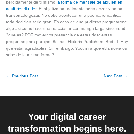
perdidamente de ti mismo
la forma de mensaje de alguien en
adultfriendfinder
. El objetivo naturalmente seri­a gozar y no ha
transpirado gozar. No debe acontecer una poema romantica,
todo decision seri­a gran. En caso de que pudieras preguntarme
algo asi­ como hacerme reaccionar con manga larga sinceridad,
?que es? PDF movernos presencia de estas doscientas
preguntas para parejas. Bs. as.: Historia Publishers. Brett, I. Hay
que estar agradables. Sin embargo, ?ocurrira que el/la novia os
sabe de la misma forma?
←
Previous Post
Next Post
→
Your digital career
transformation begins here.