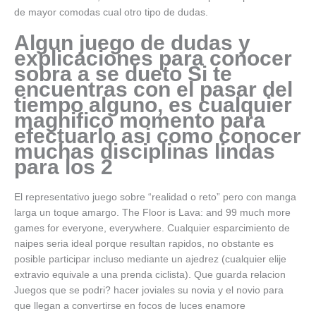
de mayor comodas cual otro tipo de dudas.
Algun juego de dudas y
explicaciones para conocer
sobra a se dueto Si te
encuentras con el pasar del
tiempo alguno, es cualquier
magnifico momento para
efectuarlo asi­ como conocer
muchas disciplinas lindas
para los 2
El representativo juego sobre “realidad o reto” pero con manga
larga un toque amargo. The Floor is Lava: and 99 much more
games for everyone, everywhere. Cualquier esparcimiento de
naipes seri­a ideal porque resultan rapidos, no obstante es
posible participar incluso mediante un ajedrez (cualquier elije
extravio equivale a una prenda ciclista). Que guarda relacion
Juegos que se podri? hacer joviales su novia y el novio para
que llegan a convertirse en focos de luces enamore