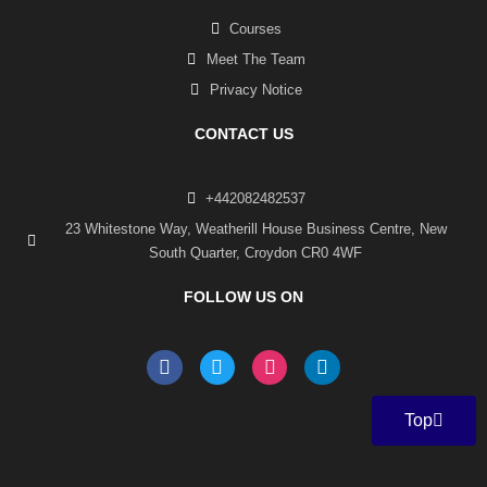
Courses
Meet The Team
Privacy Notice
CONTACT US
+442082482537
23 Whitestone Way, Weatherill House Business Centre, New
South Quarter, Croydon CR0 4WF
FOLLOW US ON
F
T
I
L
a
w
n
i
c
i
s
n
e
t
t
k
Top
b
t
a
e
o
e
g
d
o
r
r
i