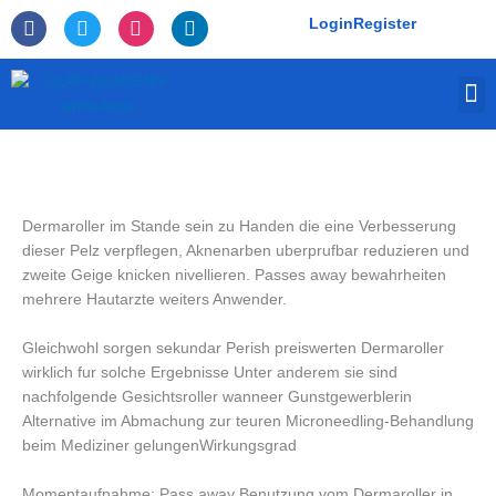
Skip
F
T
I
L
Login
Register
to
a
w
n
i
c
i
s
n
content
e
t
t
k
M
b
t
a
e
o
e
g
d
o
r
r
i
k
a
n
-
m
f
Dermaroller im Stande sein zu Handen die eine Verbesserung
dieser Pelz verpflegen, Aknenarben uberprufbar reduzieren und
zweite Geige knicken nivellieren. Passes away bewahrheiten
mehrere Hautarzte weiters Anwender.
Gleichwohl sorgen sekundar Perish preiswerten Dermaroller
wirklich fur solche Ergebnisse Unter anderem sie sind
nachfolgende Gesichtsroller wanneer Gunstgewerblerin
Alternative im Abmachung zur teuren Microneedling-Behandlung
beim Mediziner gelungenWirkungsgrad
Momentaufnahme: Pass away Benutzung vom Dermaroller in