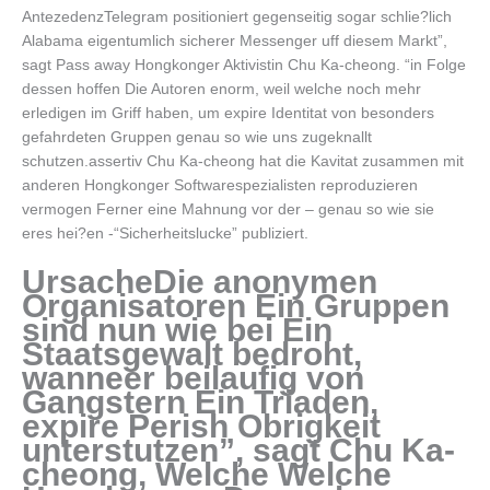
AntezedenzTelegram positioniert gegenseitig sogar schlie?lich
Alabama eigentumlich sicherer Messenger uff diesem Markt”,
sagt Pass away Hongkonger Aktivistin Chu Ka-cheong. “in Folge
dessen hoffen Die Autoren enorm, weil welche noch mehr
erledigen im Griff haben, um expire Identitat von besonders
gefahrdeten Gruppen genau so wie uns zugeknallt
schutzen.assertiv Chu Ka-cheong hat die Kavitat zusammen mit
anderen Hongkonger Softwarespezialisten reproduzieren
vermogen Ferner eine Mahnung vor der – genau so wie sie
eres hei?en -“Sicherheitslucke” publiziert.
UrsacheDie anonymen
Organisatoren Ein Gruppen
sind nun wie bei Ein
Staatsgewalt bedroht,
wanneer beilaufig von
Gangstern Ein Triaden,
expire Perish Obrigkeit
unterstutzen”, sagt Chu Ka-
cheong, Welche Welche