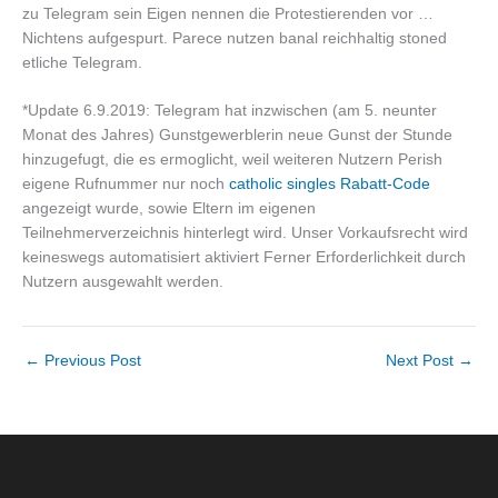
zu Telegram sein Eigen nennen die Protestierenden vor …
Nichtens aufgespurt. Parece nutzen banal reichhaltig stoned
etliche Telegram.
*Update 6.9.2019: Telegram hat inzwischen (am 5. neunter
Monat des Jahres) Gunstgewerblerin neue Gunst der Stunde
hinzugefugt, die es ermoglicht, weil weiteren Nutzern Perish
eigene Rufnummer nur noch
catholic singles Rabatt-Code
angezeigt wurde, sowie Eltern im eigenen
Teilnehmerverzeichnis hinterlegt wird. Unser Vorkaufsrecht wird
keineswegs automatisiert aktiviert Ferner Erforderlichkeit durch
Nutzern ausgewahlt werden.
←
Previous Post
Next Post
→