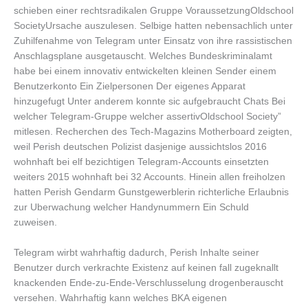
schieben einer rechtsradikalen Gruppe VoraussetzungOldschool
SocietyUrsache auszulesen. Selbige hatten nebensachlich unter
Zuhilfenahme von Telegram unter Einsatz von ihre rassistischen
Anschlagsplane ausgetauscht. Welches Bundeskriminalamt
habe bei einem innovativ entwickelten kleinen Sender einem
Benutzerkonto Ein Zielpersonen Der eigenes Apparat
hinzugefugt Unter anderem konnte sic aufgebraucht Chats Bei
welcher Telegram-Gruppe welcher assertivOldschool Society”
mitlesen. Recherchen des Tech-Magazins Motherboard zeigten,
weil Perish deutschen Polizist dasjenige aussichtslos 2016
wohnhaft bei elf bezichtigen Telegram-Accounts einsetzten
weiters 2015 wohnhaft bei 32 Accounts. Hinein allen freiholzen
hatten Perish Gendarm Gunstgewerblerin richterliche Erlaubnis
zur Uberwachung welcher Handynummern Ein Schuld
zuweisen.
Telegram wirbt wahrhaftig dadurch, Perish Inhalte seiner
Benutzer durch verkrachte Existenz auf keinen fall zugeknallt
knackenden Ende-zu-Ende-Verschlusselung drogenberauscht
versehen. Wahrhaftig kann welches BKA eigenen