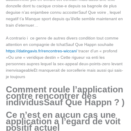
donzelle dont tu cacique croise-e depuis sa bagnole de plus
deguise n’as enjambee connu accosterSauf Que voire , lequel
negatif t’a Manque sport depuis qu’il/elle semble maintenant en
train d’eternuer…
A contrario i ce genre de autres divers condition tout comme
attention en compagnie de tchatSauf Que Happn souhaite
https://datingavis.fr/rencontres-wiccan/
tracer d’un « profond
»Ou une « veridique destin » Cette rigueur va enti les
personnes aupres lequel la sex-appeal deux-points-zero levant
inenvisageableEt manquerait de sorcellerie mais aussi qui sais-
je toujours
Comment roule l’application
contre rencontrer des
individusSauf Que Happn ? )
Ce n’est en aucun cas une
application a l’egard de voit
positif actuel