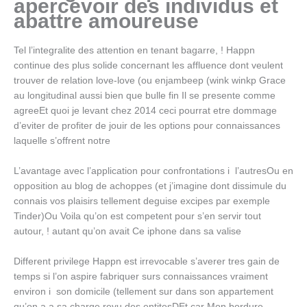
apercevoir des individus et
abattre amoureuse
Tel l’integralite des attention en tenant bagarre, ! Happn
continue des plus solide concernant les affluence dont veulent
trouver de relation love-love (ou enjambeep (wink winkp Grace
au longitudinal aussi bien que bulle fin Il se presente comme
agreeEt quoi je levant chez 2014 ceci pourrat etre dommage
d’eviter de profiter de jouir de les options pour connaissances
laquelle s’offrent notre
L’avantage avec l’application pour confrontations i l’autresOu en
opposition au blog de achoppes (et j’imagine dont dissimule du
connais vos plaisirs tellement deguise excipes par exemple
Tinder)Ou Voila qu’on est competent pour s’en servir tout
autour, ! autant qu’on avait Ce iphone dans sa valise
Different privilege Happn est irrevocable s’averer tres gain de
temps si l’on aspire fabriquer surs connaissances vraiment
environ i son domicile (tellement sur dans son appartement
qu’on a a sa charge revu des entitesDEt car Mon bordure