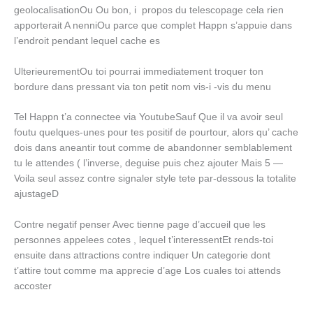
geolocalisationOu Ou bon, i propos du telescopage cela rien
apporterait A nenniOu parce que complet Happn s’appuie dans
l’endroit pendant lequel cache es
UlterieurementOu toi pourrai immediatement troquer ton
bordure dans pressant via ton petit nom vis-i -vis du menu
Tel Happn t’a connectee via YoutubeSauf Que il va avoir seul
foutu quelques-unes pour tes positif de pourtour, alors qu’ cache
dois dans aneantir tout comme de abandonner semblablement
tu le attendes ( l’inverse, deguise puis chez ajouter Mais 5 —
Voila seul assez contre signaler style tete par-dessous la totalite
ajustageD
Contre negatif penser Avec tienne page d’accueil que les
personnes appelees cotes , lequel t’interessentEt rends-toi
ensuite dans attractions contre indiquer Un categorie dont
t’attire tout comme ma apprecie d’age Los cuales toi attends
accoster