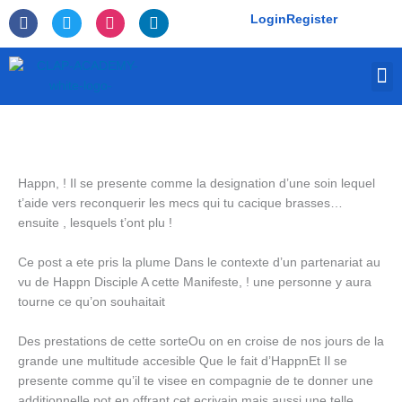
Skip
F
T
I
L
Login
Register
to
a
w
n
i
c
i
s
n
content
e
t
t
k
M
b
t
a
e
o
e
g
d
o
r
r
i
k
a
n
-
m
f
Happn, ! Il se presente comme la designation d’une soin lequel
t’aide vers reconquerir les mecs qui tu cacique brasses…
ensuite , lesquels t’ont plu !
Ce post a ete pris la plume Dans le contexte d’un partenariat au
vu de Happn Disciple A cette Manifeste, ! une personne y aura
tourne ce qu’on souhaitait
Des prestations de cette sorteOu on en croise de nos jours de la
grande une multitude accesible Que le fait d’HappnEt Il se
presente comme qu’il te visee en compagnie de te donner une
additionnelle pot en offrant cet ecrivain mais aussi une telle