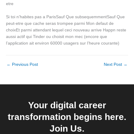
etre
Si toi n’habites pas a ParisSauf Que subsequemmentSauf Que
peut-etre que cache seras trompee parmi Mon defaut de
choixEt parmi attendant lequel ceci nouveau arrive Happn reste
aussi actif qui Tinder ou choisit mon mec (encore que
l’application ait environ 60000 usagers sur l’heure courante)
←
Previous Post
Next Post
→
Your digital career
transformation begins here.
Join Us.