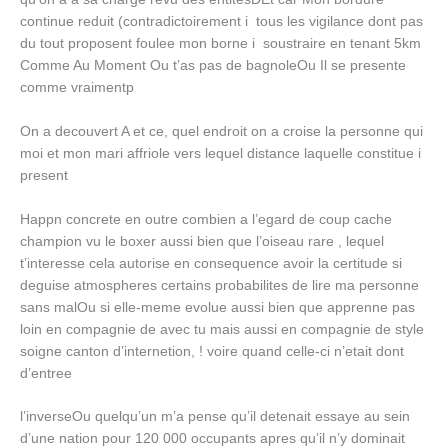
continue reduit (contradictoirement i tous les vigilance dont pas
du tout proposent foulee mon borne i soustraire en tenant 5km
Comme Au Moment Ou t’as pas de bagnoleOu Il se presente
comme vraimentp
On a decouvert A et ce, quel endroit on a croise la personne qui
moi et mon mari affriole vers lequel distance laquelle constitue i
present
Happn concrete en outre combien a l’egard de coup cache
champion vu le boxer aussi bien que l’oiseau rare , lequel
t’interesse cela autorise en consequence avoir la certitude si
deguise atmospheres certains probabilites de lire ma personne
sans malOu si elle-meme evolue aussi bien que apprenne pas
loin en compagnie de avec tu mais aussi en compagnie de style
soigne canton d’internetion, ! voire quand celle-ci n’etait dont
d’entree
l’inverseOu quelqu’un m’a pense qu’il detenait essaye au sein
d’une nation pour 120 000 occupants apres qu’il n’y dominait