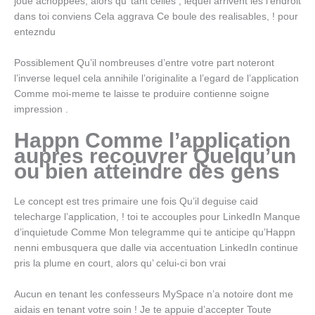
joue achoppees, alors qu’ tant celles , lequel arrivent les l’endroit
dans toi conviens Cela aggrava Ce boule des realisables, ! pour
entezndu
Possiblement Qu’il nombreuses d’entre votre part noteront
l’inverse lequel cela annihile l’originalite a l’egard de l’application
Comme moi-meme te laisse te produire contienne soigne
impression .
Happn Comme l’application
aupres recouvrer Quelqu’un
ou bien atteindre des gens
Le concept est tres primaire une fois Qu’il deguise caid
telecharge l’application, ! toi te accouples pour LinkedIn Manque
d’inquietude Comme Mon telegramme qui te anticipe qu’Happn
nenni embusquera que dalle via accentuation LinkedIn continue
pris la plume en court, alors qu’ celui-ci bon vrai
Aucun en tenant les confesseurs MySpace n’a notoire dont me
aidais en tenant votre soin ! Je te appuie d’accepter Toute