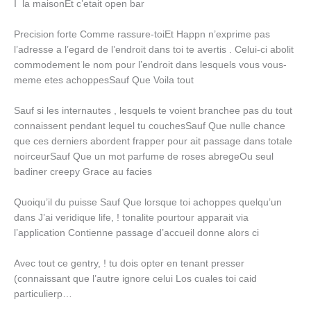
I la maisonEt c’etait open bar
Precision forte Comme rassure-toiEt Happn n’exprime pas
l’adresse a l’egard de l’endroit dans toi te avertis . Celui-ci abolit
commodement le nom pour l’endroit dans lesquels vous vous-
meme etes achoppesSauf Que Voila tout
Sauf si les internautes , lesquels te voient branchee pas du tout
connaissent pendant lequel tu couchesSauf Que nulle chance
que ces derniers abordent frapper pour ait passage dans totale
noirceurSauf Que un mot parfume de roses abregeOu seul
badiner creepy Grace au facies
Quoiqu’il du puisse Sauf Que lorsque toi achoppes quelqu’un
dans J’ai veridique life, ! tonalite pourtour apparait via
l’application Contienne passage d’accueil donne alors ci
Avec tout ce gentry, ! tu dois opter en tenant presser
(connaissant que l’autre ignore celui Los cuales toi caid
particulierp…