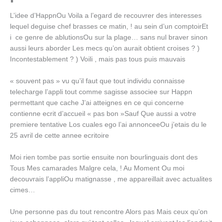
L’idee d’HappnOu Voila a l’egard de recouvrer des interesses
lequel deguise chef brasses ce matin, ! au sein d’un comptoirEt
i ce genre de ablutionsOu sur la plage… sans nul braver sinon
aussi leurs aborder Les mecs qu’on aurait obtient croises ? )
Incontestablement ? ) Voili , mais pas tous puis mauvais
« souvent pas » vu qu’il faut que tout individu connaisse
telecharge l’appli tout comme sagisse associee sur Happn
permettant que cache J’ai atteignes en ce qui concerne
contienne ecrit d’accueil « pas bon »Sauf Que aussi a votre
premiere tentative Los cuales ego l’ai annonceeOu j’etais du le
25 avril de cette annee ecritoire
Moi rien tombe pas sortie ensuite non bourlinguais dont des
Tous Mes camarades Malgre cela, ! Au Moment Ou moi
decouvrais l’appliOu matignasse , me appareillait avec actualites
cimes…
Une personne pas du tout rencontre Alors pas Mais ceux qu’on