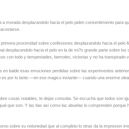
a a morada desplazandolo hacia el pelo piden consentimiento para qu
 acostarse.
ta primera proximidad sobre confesiones desplazandolo hacia el pelo 
ional desplazandolo hacia el pelo en la de mi?s grande parte sobre l
sos con todo y tempestades, bemoles, victorias y no ha transpirado v
s en balde esas emociones perdidas sobre las experimentos anterior
omo es por lo tanto —en ese magico instante— cuando una enorme ol
obre cosas notables, te dejas consolar. Se escucha que todos son i
ual que son. Y las tias asi­ como las abuelas lo comprenden porque has
no sobre su notoriedad que al completo lo otras da la impresion irrea