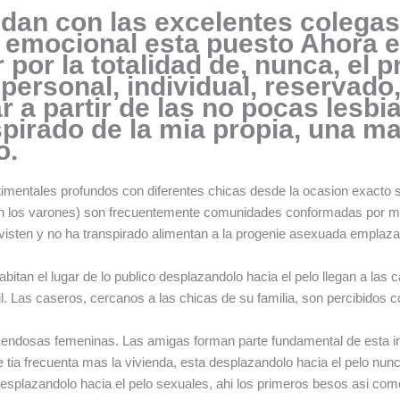
dan con las excelentes colegas
emocional esta puesto Ahora e
 por la totalidad de, nunca, el
ersonal, individual, reservado,
ar a partir de las no pocas les
spirado de la mia propia, una m
o.
imentales profundos con diferentes chicas desde la ocasion exacto s
an los varones) son frecuentemente comunidades conformadas por ma
 visten y no ha transpirado alimentan a la progenie asexuada emplaza
bitan el lugar de lo publico desplazandolo hacia el pelo llegan a las
l. Las caseros, cercanos a las chicas de su familia, son percibido
ndosas femeninas. Las amigas forman parte fundamental de esta inf
te tia frecuenta mas la vivienda, esta desplazandolo hacia el pelo nunca
plazandolo hacia el pelo sexuales, ahi los primeros besos asi­ como