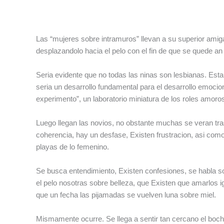
Las “mujeres sobre intramuros” llevan a su superior amig
desplazandolo hacia el pelo con el fin de que se quede an
Seri­a evidente que no todas las ninas son lesbianas. Es
seri­a un desarrollo fundamental para el desarrollo emoc
experimento”, un laboratorio miniatura de los roles amoro
Luego llegan las novios, no obstante muchas se veran tra
coherencia, hay un desfase, Existen frustracion, asi­ c
playas de lo femenino.
Se busca entendimiento, Existen confesiones, se habla s
el pelo nosotras sobre belleza, que Existen que amarlos ig
que un fecha las pijamadas se vuelven luna sobre miel.
Mismamente ocurre. Se llega a sentir tan cercano el bochor