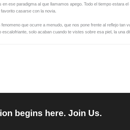
s en ese paradigma al que llamamos apego. Todo el tiempo estara el 
avorito casarse con la novia.
fenomeno que ocurre a menudo, que nos pone frente al reflejo tan v
escalofriante, solo acaban cuando te vistes sobre esa piel, la una di
ion begins here. Join Us.