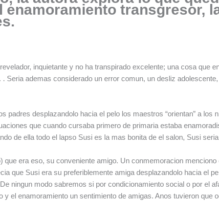
 enamoramiento transgresor, la 
s.
revelador, inquietante y no ha transpirado excelente; una cosa que 
. . Seri­a ademas considerado un error comun, un desliz adolescente, u
los padres desplazandolo hacia el pelo los maestros “orientan” a los 
situaciones que cuando cursaba primero de primaria estaba enamoradi
 de ella todo el lapso Susi es la mas bonita de el salon, Susi seri­a
o) que era eso, su conveniente amigo. Un conmemoracion menciono qu
 decia que Susi era su preferiblemente amiga desplazandolo hacia el pe
(De ningun modo sabremos si por condicionamiento social o por el a
o y el enamoramiento un sentimiento de amigas. Anos tuvieron que ocur