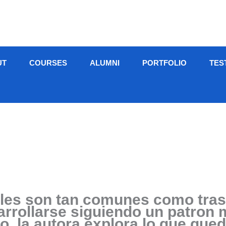
UT
COURSES
ALUMNI
PORTFOLIO
TES
ales son tan comunes como tras
arrollarse siguiendo un patron 
to, la autora explora lo que qu