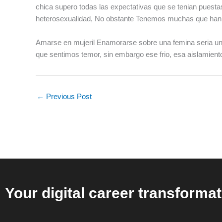
chica supero todas las expectativas que se tenian puesta
heterosexualidad, No obstante Tenemos muchas que han f
Amarse en mujeril Enamorarse sobre una femina seri­a un 
que sentimos temor, sin embargo ese frio, esa aislamiento 
←
Previous Post
Your digital career transformat