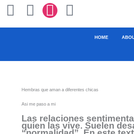
Skip
F
T
I
L
to
content
a
w
n
i
c
i
s
n
HOME
ABO
e
t
t
k
b
t
a
e
o
e
g
d
Hembras que aman a diferentes chicas
o
r
r
i
Asi me paso a mi
k
a
n
Las relaciones sentiment
quien las vive. Suelen des
-
m
“normalidad”. En este tex