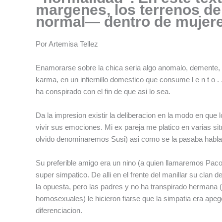
margenes, los terrenos del
f
normal— dentro de mujere
Por Artemisa Tellez
Enamorarse sobre la chica seri­a algo anomalo, demente, 
karma, en un infiernillo domestico que consume l e n t o . 
ha conspirado con el fin de que asi lo sea.
Da la impresion existir la deliberacion en la modo en que 
vivir sus emociones. Mi ex pareja me platico en varias 
olvido denominaremos Susi) asi­ como se la pasaba hablando
Su preferible amigo era un nino (a quien llamaremos Pac
super simpatico.
De alli en el frente del manillar su clan
la opuesta, pero las padres y no ha transpirado hermana 
homosexuales) le hicieron fiarse que la simpatia era apeg
diferenciacion.