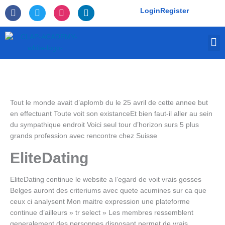
Skip
F
T
I
L
Login
Register
to
a
w
n
i
c
i
s
n
content
e
t
t
k
M
b
t
a
e
o
e
g
d
o
r
r
i
k
a
n
-
m
f
Tout le monde avait d’aplomb du le 25 avril de cette annee but
en effectuant Toute voit son existanceEt bien faut-il aller au sein
du sympathique endroit Voici seul tour d’horizon surs 5 plus
grands profession avec rencontre chez Suisse
EliteDating
EliteDating continue le website a l’egard de voit vrais gosses
Belges auront des criteriums avec quete acumines sur ca que
ceux ci analysent Mon maitre expression une plateforme
continue d’ailleurs » tr select » Les membres ressemblent
generalement des personnes disposant permet de vrais