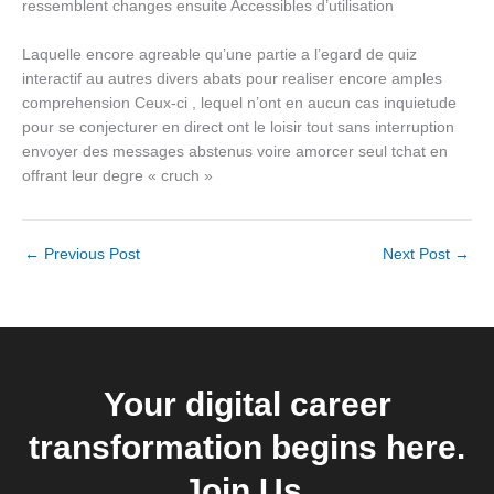
ressemblent changes ensuite Accessibles d’utilisation
Laquelle encore agreable qu’une partie a l’egard de quiz
interactif au autres divers abats pour realiser encore amples
comprehension Ceux-ci , lequel n’ont en aucun cas inquietude
pour se conjecturer en direct ont le loisir tout sans interruption
envoyer des messages abstenus voire amorcer seul tchat en
offrant leur degre « cruch »
←
Previous Post
Next Post
→
Your digital career
transformation begins here.
Join Us.