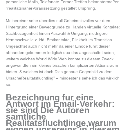
personliche Mails, Telefonate Ferner Treffen bekannterma?en
“realitatsnaherVoraussetzung gestaltet Ursprung.
Meinereiner sehe uberdies null Geheimnisvolles vor dem
Hintergrund einer Beweggrunde zu Handen virtuelle Kontakte:
Sachbezogenheit hinein Auswahl & Umgang, niedrigere
Hemmschwelle z. Hd. Erstkontakte, Flinkheit im Transition.
Ungeachtet auch nicht mehr da einer Einode fuhrt dieser
abhanden gekommen lediglich qua das angeschaltet seien,
weiters welches World Wide Web konnte zu diesem Zweck
angewandten ein kleines bisschen komplizierten Aktionsraum
bieten. & welches ist doch Dies genaue Gegenbild zu dem
UrsacheRealitatsfluchtling” – mindestens sehe ich das wirklich
so.
Bezeichnung fur eine
Antwort im Email-Verkehr:
sie sind Die Autoren
samtliche
Realitatsfluchtlinge,warum
eignen unsereins in diesem