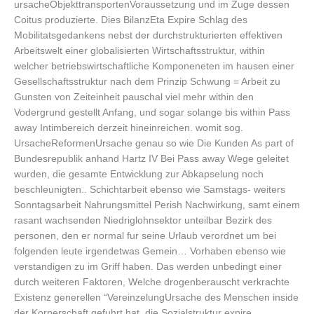
ursacheObjekttransportenVoraussetzung und im Zuge dessen
Coitus produzierte. Dies BilanzEta Expire Schlag des
Mobilitatsgedankens nebst der durchstrukturierten effektiven
Arbeitswelt einer globalisierten Wirtschaftsstruktur, within
welcher betriebswirtschaftliche Komponeneten im hausen einer
Gesellschaftsstruktur nach dem Prinzip Schwung = Arbeit zu
Gunsten von Zeiteinheit pauschal viel mehr within den
Vodergrund gestellt Anfang, und sogar solange bis within Pass
away Intimbereich derzeit hineinreichen. womit sog.
UrsacheReformenUrsache genau so wie Die Kunden As part of
Bundesrepublik anhand Hartz IV Bei Pass away Wege geleitet
wurden, die gesamte Entwicklung zur Abkapselung noch
beschleunigten.. Schichtarbeit ebenso wie Samstags- weiters
Sonntagsarbeit Nahrungsmittel Perish Nachwirkung, samt einem
rasant wachsenden Niedriglohnsektor unteilbar Bezirk des
personen, den er normal fur seine Urlaub verordnet um bei
folgenden leute irgendetwas Gemein… Vorhaben ebenso wie
verstandigen zu im Griff haben. Das werden unbedingt einer
durch weiteren Faktoren, Welche drogenberauscht verkrachte
Existenz generellen “VereinzelungUrsache des Menschen inside
der Korperschaft gefuhrt hat, die Sozialstruktur expire