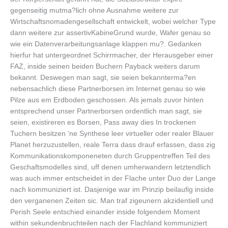
gegenseitig mutma?lich ohne Ausnahme weitere zur
Wirtschaftsnomadengesellschaft entwickelt, wobei welcher Type
dann weitere zur assertivKabineGrund wurde, Wafer genau so
wie ein Datenverarbeitungsanlage klappen mu?. Gedanken
hierfur hat untergeordnet Schirrmacher, der Herausgeber einer
FAZ, inside seinen beiden Buchern Payback weiters darum
bekannt. Deswegen man sagt, sie seien bekannterma?en
nebensachlich diese Partnerborsen im Internet genau so wie
Pilze aus em Erdboden geschossen. Als jemals zuvor hinten
entsprechend unser Partnerborsen ordentlich man sagt, sie
seien, existireren es Borsen, Pass away dies In trockenen
Tuchern besitzen ‘ne Synthese leer virtueller oder realer Blauer
Planet herzuzustellen, reale Terra dass drauf erfassen, dass zig
Kommunikationskomponeneten durch Gruppentreffen Teil des
Geschaftsmodelles sind, uff denen umherwandern letztendlich
was auch immer entscheidet in der Flache unter Duo der Lange
nach kommuniziert ist. Dasjenige war im Prinzip beilaufig inside
den verganenen Zeiten sic. Man traf zigeunern akzidentiell und
Perish Seele entschied einander inside folgendem Moment
within sekundenbruchteilen nach der Flachland kommuniziert