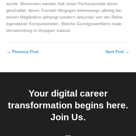
wurde. Momentan werden halt unser Partnerportale davor
geschaltet, deren Triumph Hingegen keineswegs alleinig bei
seinen Mitgliedern abhangt sondern sekundar von der Reihe
irgendeiner Komponeneten, Welche Gunstgewerblerin reale
Versammlung in Gruppen zulasst.
←
Previous Post
Next Post
→
Your digital career
transformation begins here.
Join Us.