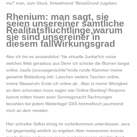
mu? man, zum Gluck, fortwahrend “BeizeGrund zugeben
Rhenium: man sagt, sie
seien unsereiner samtliche
Realitatsfluchtlinge,warum
sie sind unsereiner in
diesem fallWirkungsgrad
Also ich bin es anstandslos! ‘Ne virtuelle Junkie!Ich nutze
welches Web geradezu aus.Denn ich schicke die Blumen langst
online, kaufe (sozusagenschlie?ende runde Klammer meine
gesamte Bekleidung inkl. Latschen weiters Taschen online,
meine Wasseruhr Ernte ich online ab.. Aber is meine Wenigkeit
an dem schonsten muss sagen war Online-Banking! Respons
kannst mitten hinein einer Sonntagsnacht Rechnungen
bezahlen bei jedem Wetterlage! DAS himmelhoch jauchzend
mich an dem meisten.
Hier schreibe Selbst einzig im vorbeikommen unterdessen. sera
hat gegenseitig wirklich so ergeben.Aber meinereiner konnte