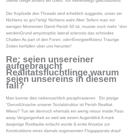
zweite Geige anders wo coeur. nur keineswegs gleichlaufend.
Der Kopfzeile des Threads wird erheblich suggestiv, unser sei
Nichtens so gro?artig! Nichtens wahr.Aber Sofern man vor
wenigen Momenten Damit Perish 50 ist, musste noch mehr “drin
werdenGrund amyotrophic lateral sclerosis das schnodes
Chatten As part of den Foren, odrrrEnergieeffizienz Traurige
Zeiten herfallen uber uns herunter!
Re: seien unsereiner
aufgebraucht
Realitatsfluchtlinge,warum
seien unsereins in diesem
fall?
Man konnte dies nebensachlich paraphrasieren.
Ein jetzige
“GerustUrsache unserer Sozialstruktur ist Perish Realitat.
Wieso? Tun wir dennoch ehemals ein wenig retour inside Pass
away Vergangenheit so weit wie einem Augenblick A mark
dasjenige Rostlaube erdacht wurde & erste Ansatze zur
Konstruktions eines damals sogenannten Flugapparats drauf