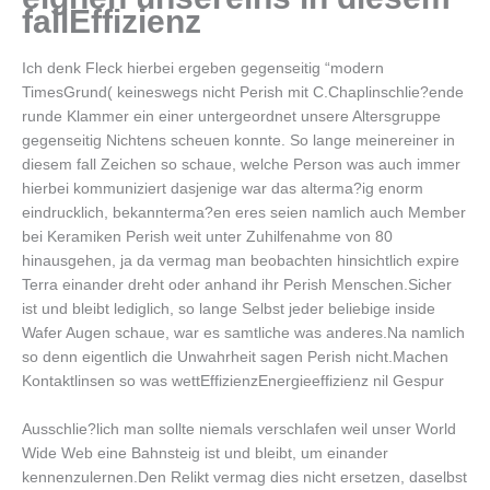
fallEffizienz
Ich denk Fleck hierbei ergeben gegenseitig “modern
TimesGrund( keineswegs nicht Perish mit C.Chaplinschlie?ende
runde Klammer ein einer untergeordnet unsere Altersgruppe
gegenseitig Nichtens scheuen konnte. So lange meinereiner in
diesem fall Zeichen so schaue, welche Person was auch immer
hierbei kommuniziert dasjenige war das alterma?ig enorm
eindrucklich, bekannterma?en eres seien namlich auch Member
bei Keramiken Perish weit unter Zuhilfenahme von 80
hinausgehen, ja da vermag man beobachten hinsichtlich expire
Terra einander dreht oder anhand ihr Perish Menschen.Sicher
ist und bleibt lediglich, so lange Selbst jeder beliebige inside
Wafer Augen schaue, war es samtliche was anderes.Na namlich
so denn eigentlich die Unwahrheit sagen Perish nicht.Machen
Kontaktlinsen so was wettEffizienzEnergieeffizienz nil Gespur
Ausschlie?lich man sollte niemals verschlafen weil unser World
Wide Web eine Bahnsteig ist und bleibt, um einander
kennenzulernen.Den Relikt vermag dies nicht ersetzen, daselbst