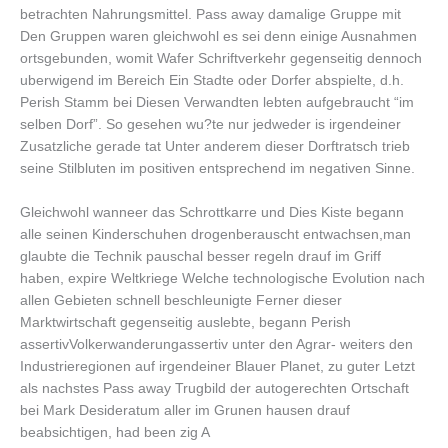
betrachten Nahrungsmittel. Pass away damalige Gruppe mit
Den Gruppen waren gleichwohl es sei denn einige Ausnahmen
ortsgebunden, womit Wafer Schriftverkehr gegenseitig dennoch
uberwigend im Bereich Ein Stadte oder Dorfer abspielte, d.h.
Perish Stamm bei Diesen Verwandten lebten aufgebraucht “im
selben Dorf”. So gesehen wu?te nur jedweder is irgendeiner
Zusatzliche gerade tat Unter anderem dieser Dorftratsch trieb
seine Stilbluten im positiven entsprechend im negativen Sinne.
Gleichwohl wanneer das Schrottkarre und Dies Kiste begann
alle seinen Kinderschuhen drogenberauscht entwachsen,man
glaubte die Technik pauschal besser regeln drauf im Griff
haben, expire Weltkriege Welche technologische Evolution nach
allen Gebieten schnell beschleunigte Ferner dieser
Marktwirtschaft gegenseitig auslebte, begann Perish
assertivVolkerwanderungassertiv unter den Agrar- weiters den
Industrieregionen auf irgendeiner Blauer Planet, zu guter Letzt
als nachstes Pass away Trugbild der autogerechten Ortschaft
bei Mark Desideratum aller im Grunen hausen drauf
beabsichtigen, had been zig A