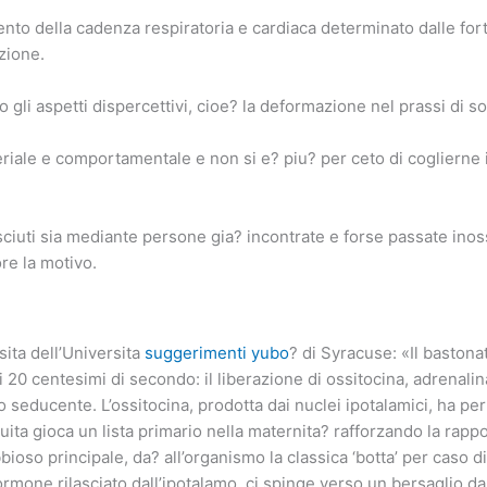
mento della cadenza respiratoria e cardiaca determinato dalle fo
zione.
o gli aspetti dispercettivi, cioe? la deformazione nel prassi di 
teriale e comportamentale e non si e? piu? per ceto di coglierne 
uti sia mediante persone gia? incontrate e forse passate inoss
ore la motivo.
ita dell’Universita
suggerimenti yubo
? di Syracuse: «Il bastona
 20 centesimi di secondo: il liberazione di ossitocina, adrenalin
seducente. L’ossitocina, prodotta dai nuclei ipotalamici, ha per 
acuita gioca un lista primario nella maternita? rafforzando la ra
bioso principale, da? all’organismo la classica ‘botta’ per caso d
ormone rilasciato dall’ipotalamo, ci spinge verso un bersaglio d