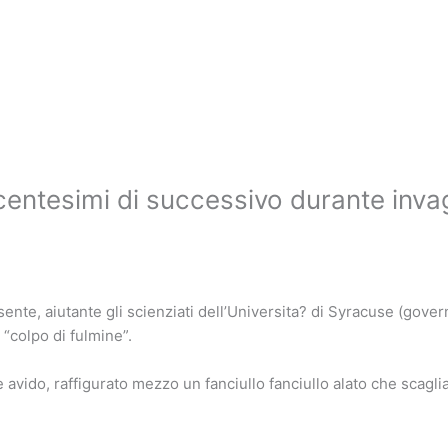
centesimi di successivo durante invag
nte, aiutante gli scienziati dell’Universita? di Syracuse (gover
“colpo di fulmine”.
re avido, raffigurato mezzo un fanciullo fanciullo alato che scagl