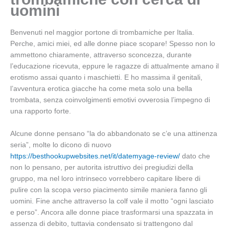
uomini
Benvenuti nel maggior portone di trombamiche per Italia.
Perche, amici miei, ed alle donne piace scopare! Spesso non lo
ammettono chiaramente, attraverso sconcezza, durante
l’educazione ricevuta, eppure le ragazze di attualmente amano il
erotismo assai quanto i maschietti. E ho massima il genitali,
l’avventura erotica giacche ha come meta solo una bella
trombata, senza coinvolgimenti emotivi ovverosia l’impegno di
una rapporto forte.
Alcune donne pensano “la do abbandonato se c’e una attinenza
seria”, molte lo dicono di nuovo
https://besthookupwebsites.net/it/datemyage-review/
dato che
non lo pensano, per autorita istruttivo dei pregiudizi della
gruppo, ma nel loro intrinseco vorrebbero capitare libere di
pulire con la scopa verso piacimento simile maniera fanno gli
uomini. Fine anche attraverso la colf vale il motto “ogni lasciato
e perso”. Ancora alle donne piace trasformarsi una spazzata in
assenza di debito, tuttavia condensato si trattengono dal