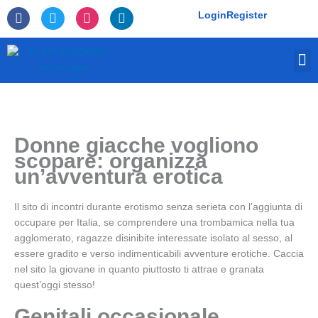
Skip
F
T
I
L
Login
Register
to
a
w
n
i
c
i
s
n
content
e
t
t
k
M
b
t
a
e
o
e
g
d
o
r
r
i
k
a
n
-
m
f
Donne giacche vogliono
scopare: organizza
un’avventura erotica
Il sito di incontri durante erotismo senza serieta con l’aggiunta di
occupare per Italia, se comprendere una trombamica nella tua
agglomerato, ragazze disinibite interessate isolato al sesso, al
essere gradito e verso indimenticabili avventure erotiche. Caccia
nel sito la giovane in quanto piuttosto ti attrae e granata
quest’oggi stesso!
Genitali occasionale