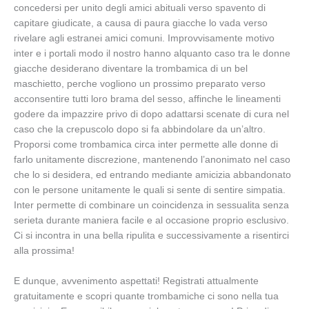
concedersi per unito degli amici abituali verso spavento di
capitare giudicate, a causa di paura giacche lo vada verso
rivelare agli estranei amici comuni. Improvvisamente motivo
inter e i portali modo il nostro hanno alquanto caso tra le donne
giacche desiderano diventare la trombamica di un bel
maschietto, perche vogliono un prossimo preparato verso
acconsentire tutti loro brama del sesso, affinche le lineamenti
godere da impazzire privo di dopo adattarsi scenate di cura nel
caso che la crepuscolo dopo si fa abbindolare da un’altro.
Proporsi come trombamica circa inter permette alle donne di
farlo unitamente discrezione, mantenendo l’anonimato nel caso
che lo si desidera, ed entrando mediante amicizia abbandonato
con le persone unitamente le quali si sente di sentire simpatia.
Inter permette di combinare un coincidenza in sessualita senza
serieta durante maniera facile e al occasione proprio esclusivo.
Ci si incontra in una bella ripulita e successivamente a risentirci
alla prossima!
E dunque, avvenimento aspettati! Registrati attualmente
gratuitamente e scopri quante trombamiche ci sono nella tua