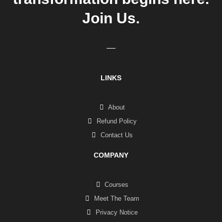
Join Us.
LINKS
About
Refund Policy
Contact Us
COMPANY
Courses
Meet The Team
Privacy Notice