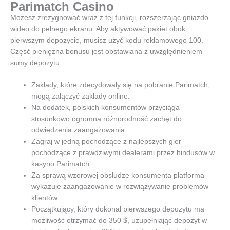
Parimatch Casino
Możesz zrezygnować wraz z tej funkcji, rozszerzając gniazdo
wideo do pełnego ekranu. Aby aktywować pakiet obok
pierwszym depozycie, musisz użyć kodu reklamowego 100.
Część pieniężna bonusu jest obstawiana z uwzględnieniem
sumy depozytu.
Zakłady, które zdecydowały się na pobranie Parimatch,
mogą załączyć zakłady online.
Na dodatek, polskich konsumentów przyciąga
stosunkowo ogromna różnorodność zachęt do
odwiedzenia zaangażowania.
Zagraj w jedną pochodzące z najlepszych gier
pochodzące z prawdziwymi dealerami przez hindusów w
kasyno Parimatch.
Za sprawą wzorowej obsłudze konsumenta platforma
wykazuje zaangażowanie w rozwiązywanie problemów
klientów.
Początkujący, który dokonał pierwszego depozytu ma
możliwość otrzymać do 350 $, uzupełniając depozyt w