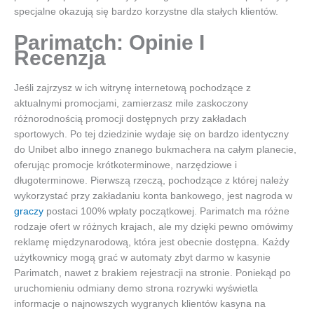
specjalne okazują się bardzo korzystne dla stałych klientów.
Parimatch: Opinie I
Recenzja
Jeśli zajrzysz w ich witrynę internetową pochodzące z
aktualnymi promocjami, zamierzasz mile zaskoczony
różnorodnością promocji dostępnych przy zakładach
sportowych. Po tej dziedzinie wydaje się on bardzo identyczny
do Unibet albo innego znanego bukmachera na całym planecie,
oferując promocje krótkoterminowe, narzędziowe i
długoterminowe. Pierwszą rzeczą, pochodzące z której należy
wykorzystać przy zakładaniu konta bankowego, jest nagroda w
graczy
postaci 100% wpłaty początkowej. Parimatch ma różne
rodzaje ofert w różnych krajach, ale my dzięki pewno omówimy
reklamę międzynarodową, która jest obecnie dostępna. Każdy
użytkownicy mogą grać w automaty zbyt darmo w kasynie
Parimatch, nawet z brakiem rejestracji na stronie. Poniekąd po
uruchomieniu odmiany demo strona rozrywki wyświetla
informacje o najnowszych wygranych klientów kasyna na