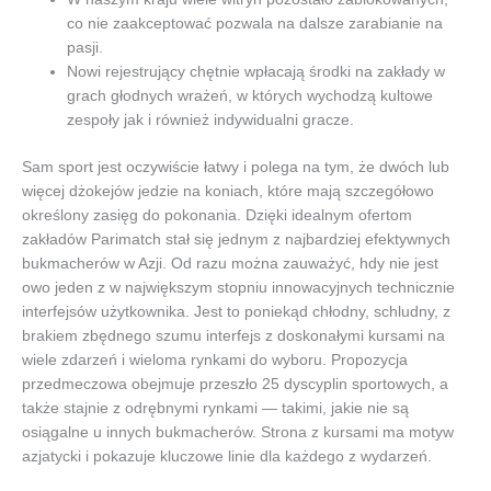
co nie zaakceptować pozwala na dalsze zarabianie na
pasji.
Nowi rejestrujący chętnie wpłacają środki na zakłady w
grach głodnych wrażeń, w których wychodzą kultowe
zespoły jak i również indywidualni gracze.
Sam sport jest oczywiście łatwy i polega na tym, że dwóch lub
więcej dżokejów jedzie na koniach, które mają szczegółowo
określony zasięg do pokonania. Dzięki idealnym ofertom
zakładów Parimatch stał się jednym z najbardziej efektywnych
bukmacherów w Azji. Od razu można zauważyć, hdy nie jest
owo jeden z w największym stopniu innowacyjnych technicznie
interfejsów użytkownika. Jest to poniekąd chłodny, schludny, z
brakiem zbędnego szumu interfejs z doskonałymi kursami na
wiele zdarzeń i wieloma rynkami do wyboru. Propozycja
przedmeczowa obejmuje przeszło 25 dyscyplin sportowych, a
także stajnie z odrębnymi rynkami — takimi, jakie nie są
osiągalne u innych bukmacherów. Strona z kursami ma motyw
azjatycki i pokazuje kluczowe linie dla każdego z wydarzeń.