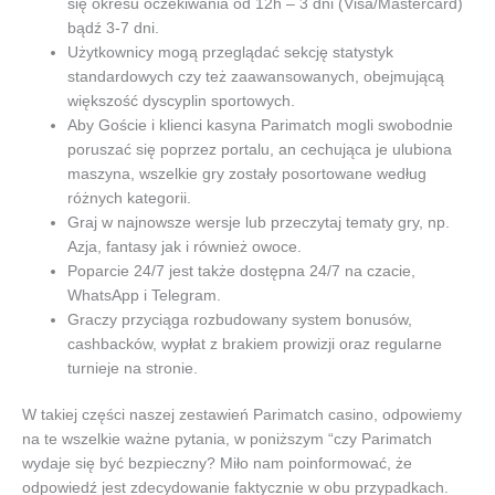
się okresu oczekiwania od 12h – 3 dni (Visa/Mastercard)
bądź 3-7 dni.
Użytkownicy mogą przeglądać sekcję statystyk
standardowych czy też zaawansowanych, obejmującą
większość dyscyplin sportowych.
Aby Goście i klienci kasyna Parimatch mogli swobodnie
poruszać się poprzez portalu, an cechująca je ulubiona
maszyna, wszelkie gry zostały posortowane według
różnych kategorii.
Graj w najnowsze wersje lub przeczytaj tematy gry, np.
Azja, fantasy jak i również owoce.
Poparcie 24/7 jest także dostępna 24/7 na czacie,
WhatsApp i Telegram.
Graczy przyciąga rozbudowany system bonusów,
cashbacków, wypłat z brakiem prowizji oraz regularne
turnieje na stronie.
W takiej części naszej zestawień Parimatch casino, odpowiemy
na te wszelkie ważne pytania, w poniższym “czy Parimatch
wydaje się być bezpieczny? Miło nam poinformować, że
odpowiedź jest zdecydowanie faktycznie w obu przypadkach.