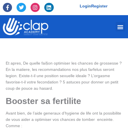
Skip
F
T
I
L
Login
Register
to
a
w
n
i
c
i
s
n
content
e
t
t
k
Me
b
t
a
e
o
e
g
d
o
r
r
i
k
a
n
-
m
f
Et apres, De quelle fai§on optimiser les chances de grossesse ?
En la matiere, les recommandations nos plus farfelus seront
legion. Existe-t-il une position sexuelle ideale ? L’orgasme
favorise-t-il votre fecondation ? 5 astuces pour donner un petit
coup de pouce au hasard.
Booster sa fertilite
Avant bien, de l’aide generaux d’hygiene de life ont la possibilite
de vous aider a optimiser vos chances de tomber
enceinte.
Comme :