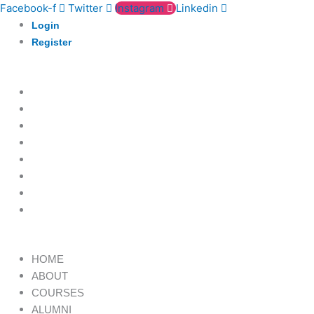
Skip
Facebook-f
Twitter
Instagram
Linkedin
to
Login
content
Register
HOME
ABOUT
COURSES
ALUMNI
PORTFOLIO
TESTIMONIALS
BOOK A CALL
ENROL HERE
Menu
HOME
ABOUT
COURSES
ALUMNI