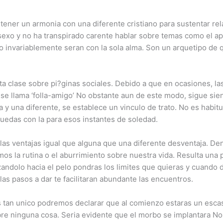
 tener un armonia con una diferente cristiano para sustentar rel
 sexo y no ha transpirado carente hablar sobre temas como el ap
 no invariablemente seran con la sola alma. Son un arquetipo de
a clase sobre pi?ginas sociales. Debido a que en ocasiones, la
 se llama ‘folla-amigo’ No obstante aun de este modo, sigue sie
una diferente, se establece un vinculo de trato. No es habitual
uedas con la para esos instantes de soledad.
to las ventajas igual que alguna que una diferente desventaja. 
s la rutina o el aburrimiento sobre nuestra vida. Resulta una p
andolo hacia el pelo pondras los limites que quieras y cuando d
las pasos a dar te facilitaran abundante las encuentros.
s tan unico podremos declarar que al comienzo estaras un esca
re ninguna cosa. Seri­a evidente que el morbo se implantara No