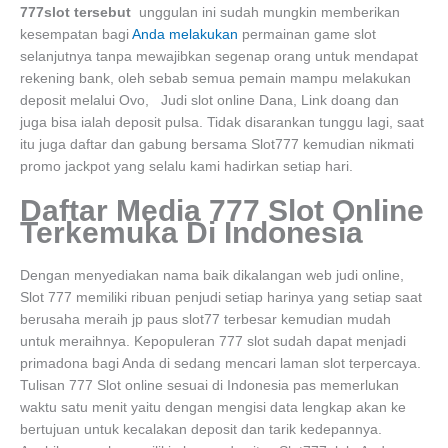
777slot tersebut
unggulan ini sudah mungkin memberikan
kesempatan bagi
Anda melakukan
permainan game slot
selanjutnya tanpa mewajibkan segenap orang untuk mendapat
rekening bank, oleh sebab semua pemain mampu melakukan
deposit melalui Ovo, Judi slot online Dana, Link doang dan
juga bisa ialah deposit pulsa. Tidak disarankan tunggu lagi, saat
itu juga daftar dan gabung bersama Slot777 kemudian nikmati
promo jackpot yang selalu kami hadirkan setiap hari.
Daftar Media 777 Slot Online
Terkemuka Di Indonesia
Dengan menyediakan nama baik dikalangan web judi online,
Slot 777 memiliki ribuan penjudi setiap harinya yang setiap saat
berusaha meraih jp paus slot77 terbesar kemudian mudah
untuk meraihnya. Kepopuleran 777 slot sudah dapat menjadi
primadona bagi Anda di sedang mencari laman slot terpercaya.
Tulisan 777 Slot online sesuai di Indonesia pas memerlukan
waktu satu menit yaitu dengan mengisi data lengkap akan ke
bertujuan untuk kecalakan deposit dan tarik kedepannya.