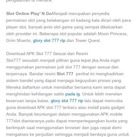
pengalaman di menarik.
Slot Online Play’ N Go
Menjadi merupakan penyedia
permainan slot yang belakangan ini kadang kala dicari oleh para
player slot, banyak jenis slot game yang sempat dikeluarkan
oleh provider ini. Beberapa slot popular adalah Moon Princess,
Grim Muerto,
glory slot 777 rtp
dan Tower Quest.
Download APK Slot 777 Sesuai dan Resmi
Slot777 sesudah menjadi pilihan guna tepat jika Anda ingin
menggunakan permainan judi slot 777 dengan sesuai dan
terpercaya. Bandar resmi
Slot 777
perihal ini menghadirkan
sistem bandel yang dapat menjaga keguyuban privasi yang
Mereka daftarkan untuk mendaftar bersama kami serta dapat
menghindari kehilangan saldo
pada ig
. Untuk lebih menelan
keseruan tanpa batas,
glory slot 777 rtp
lalu dapat mencoba
guna download APK slot 777 terbaru atau install pada gadget
Anda. Banyak keuntungan dalam menggunakan APK mobile
777slot diantaranya yaitu dapat mempertegangkan kuota yang
berlimpah saat menggunakan browser dan juga cepat demi
mengakses ke perjudian sehingga menjadi berdaya guna untuk