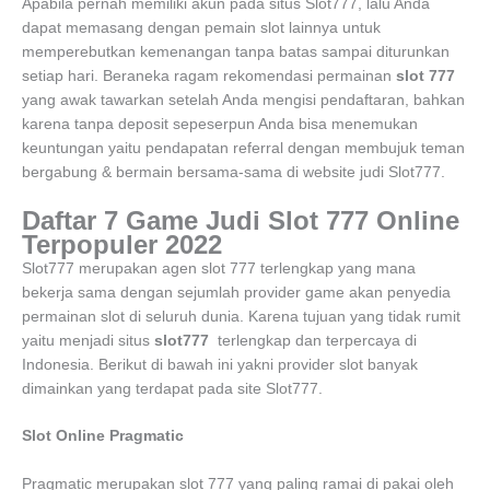
Apabila pernah memiliki akun pada situs Slot777, lalu Anda
dapat memasang dengan pemain slot lainnya untuk
memperebutkan kemenangan tanpa batas sampai diturunkan
setiap hari. Beraneka ragam rekomendasi permainan
slot 777
yang awak tawarkan setelah Anda mengisi pendaftaran, bahkan
karena tanpa deposit sepeserpun Anda bisa menemukan
keuntungan yaitu pendapatan referral dengan membujuk teman
bergabung & bermain bersama-sama di website judi Slot777.
Daftar 7 Game Judi Slot 777 Online
Terpopuler 2022
Slot777 merupakan agen slot 777 terlengkap yang mana
bekerja sama dengan sejumlah provider game akan penyedia
permainan slot di seluruh dunia. Karena tujuan yang tidak rumit
yaitu menjadi situs
slot777
terlengkap dan terpercaya di
Indonesia. Berikut di bawah ini yakni provider slot banyak
dimainkan yang terdapat pada site Slot777.
Slot Online Pragmatic
Pragmatic merupakan slot 777 yang paling ramai di pakai oleh