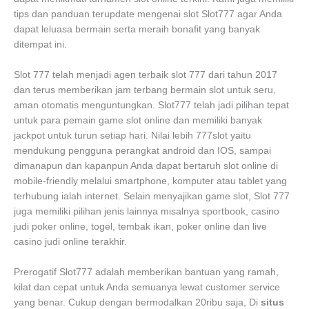
tips dan panduan terupdate mengenai slot Slot777 agar Anda
dapat leluasa bermain serta meraih bonafit yang banyak
ditempat ini.
Slot 777 telah menjadi agen terbaik slot 777 dari tahun 2017
dan terus memberikan jam terbang bermain slot untuk seru,
aman otomatis menguntungkan. Slot777 telah jadi pilihan tepat
untuk para pemain game slot online dan memiliki banyak
jackpot untuk turun setiap hari. Nilai lebih 777slot yaitu
mendukung pengguna perangkat android dan IOS, sampai
dimanapun dan kapanpun Anda dapat bertaruh slot online di
mobile-friendly melalui smartphone, komputer atau tablet yang
terhubung ialah internet. Selain menyajikan game slot, Slot 777
juga memiliki pilihan jenis lainnya misalnya sportbook, casino
judi poker online, togel, tembak ikan, poker online dan live
casino judi online terakhir.
Prerogatif Slot777 adalah memberikan bantuan yang ramah,
kilat dan cepat untuk Anda semuanya lewat customer service
yang benar. Cukup dengan bermodalkan 20ribu saja, Di
situs