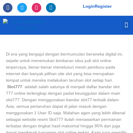
Skip
F
T
I
L
Login
Register
to
a
w
n
i
c
i
s
n
content
e
t
t
k
M
b
t
a
e
o
e
g
d
o
r
r
i
k
a
n
-
m
f
Di era yang bergajul dengan bermunculan beraneka digital ini,
sepele untuk menemukan lembaran situs judi slot online
terpercaya, benar-benar menelusuri mesin pemburu pada
internet dan banyak pilihan site slot yang bisa merupakan
tempat untuk mereka melakukan taruhan slot setiap hari.
Slot777
adalah salah satunya di menjadi daftar bandar slot
777 online terlengkap dengan padat keunggulan dalam main
slot777. Dengan menggunakan bandar slot77 terbaik dalam
Asia, semua pertaruhan dapat di jalan masuk dengan
menggunakan 1 User ID saja. Malahan agen yang lebih dikenal
sebagai website resmi Slot777 itulah menawarkan permainan
terbatas dengan tingkat hasil maksimal hingga 95% dan juga
dapat menikmati turnamen slot online terkini. Kami juga memiliki