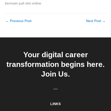
bermain judi slot online.
←
Previous Post
Next Post
→
Your digital career
transformation begins here.
Join Us.
LINKS