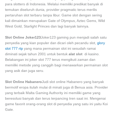
para slotters di Indonesia. Melalui memiliki predikat banyak di
temukan diseluruh dunia, provider pragmatic terus merilis
pertaruhan slot terbaru tanpa libur. Game slot dengan sering
kali dimainkan merupakan Gate of Olympus, Aztec Gems, Wild
West Gold, Starlight Princes dan lagi banyak lainnya.
Slot Online Joker123
Joker123 gaming pun menjadi salah satu
penyedia yang kian populer dan dicari oleh pecandu slot,
glory
slot 777 rtp
yang mana permainan slot ini sesudah ramai
diminati sejak tahun 2001 untuk bentuk
alat slot
di kasino.
Belakangan ini joker slot 777 terus mengikuti zaman dan
memiliki metode yang canggih bagi menawarkan permainan slot
yang asik dan juga seru.
Slot Online Habanero
Judi slot online Habanero yang banyak
bermotif eropa itulah mulai di minati juga di Benua asia. Provider
yang terbaik Malta Gaming Authority ini memiliki game yang
beresolusi banyak dan terus terpancing tren saat ini. Mengenai
game favorit orang-orang slot di penyedia yang satu ini yaitu Koi
Gate.