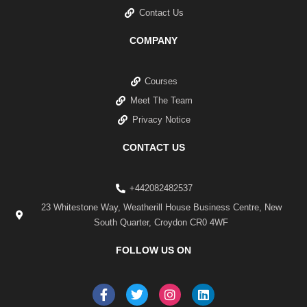
Contact Us
COMPANY
Courses
Meet The Team
Privacy Notice
CONTACT US
+442082482537
23 Whitestone Way, Weatherill House Business Centre, New
South Quarter, Croydon CR0 4WF
FOLLOW US ON
F
T
I
L
a
w
n
i