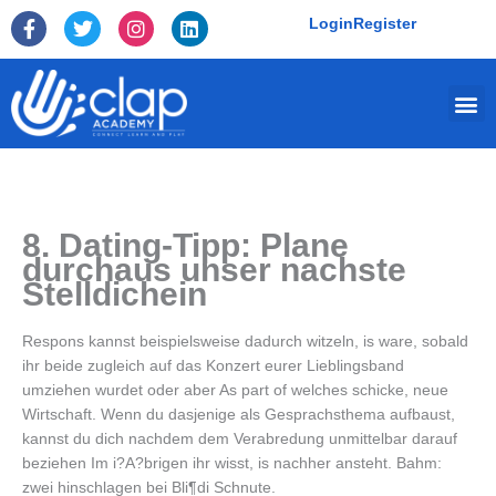
Skip
F
T
I
L
Login
Register
to
a
w
n
i
c
i
s
n
content
e
t
t
k
Me
b
t
a
e
o
e
g
d
o
r
r
i
k
a
n
-
m
f
8. Dating-Tipp: Plane
durchaus unser nachste
Stelldichein
Respons kannst beispielsweise dadurch witzeln, is ware, sobald
ihr beide zugleich auf das Konzert eurer Lieblingsband
umziehen wurdet oder aber As part of welches schicke, neue
Wirtschaft. Wenn du dasjenige als Gesprachsthema aufbaust,
kannst du dich nachdem dem Verabredung unmittelbar darauf
beziehen Im i?A?brigen ihr wisst, is nachher ansteht. Bahm:
zwei hinschlagen bei Bli¶di Schnute.