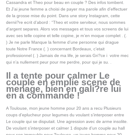
Cassandra et Theo pour beau en couple ? Des infos tombent.
Et J’ai jeune femme a choisi de payer ma parole afin d’effectuer
de la grosse mise du point. Dans une story Instagram, cette
dernii?re ecrit d’abord : “Theo et votre serviteur, nous sommes
d’argent separes. Alors vos messages et tous vos screens de lui
avec ses telle copine et telle copine, je m’en moque complet . (.
) Je ne parle Manque la femme d’une personne qui drague
toute Notre France (. ) concernant Bordeaux, c’etait
professionnel (. ) Jamais de ma life, je serais Gri?ce i votre mec
qui n’a nullement peur pour me perdre, pour qui je su. .
Il a tente pour calmer Le
couple en emplie scene de
menage, bien en gali?re lui
en a commande !
A Toulouse, mon jeune homme pour 20 ans a recu Plusieurs
coups d’eplucheur pour legumes du voulant s’interposer entre
Le couple qui se disputait. Une agression avec de arme insolite.
De voulant s’interposer et calmer 1 dispute d’un couple au hall
pour son immeuble pour Toulouse, un jeune homme pour 20