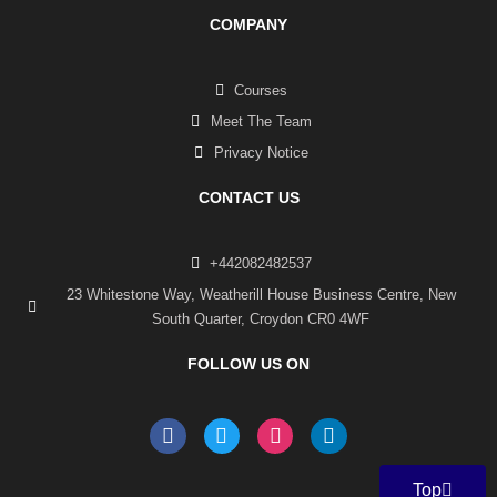
COMPANY
Courses
Meet The Team
Privacy Notice
CONTACT US
+442082482537
23 Whitestone Way, Weatherill House Business Centre, New
South Quarter, Croydon CR0 4WF
FOLLOW US ON
F
T
I
L
a
w
n
i
c
i
s
n
e
t
t
k
Top