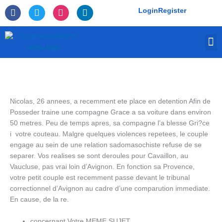
Skip
F
T
I
L
Login
Register
to
a
w
n
i
c
i
s
n
content
e
t
t
k
M
b
t
a
e
o
e
g
d
o
r
r
i
k
a
n
-
m
f
Nicolas, 26 annees, a recemment ete place en detention Afin de
Posseder traine une compagne Grace a sa voiture dans environ
50 metres. Peu de temps apres, sa compagne l’a blesse Gri?ce
i votre couteau. Malgre quelques violences repetees, le couple
engage au sein de une relation sadomasochiste refuse de se
separer.
Vos realises se sont deroules pour Cavaillon, au
Vaucluse, pas vrai loin d’Avignon. En fonction sa Provence,
votre petit couple est recemment passe devant le tribunal
correctionnel d’Avignon au cadre d’une comparution immediate.
En cause, de la re.
concernant Votre MEME SUJET