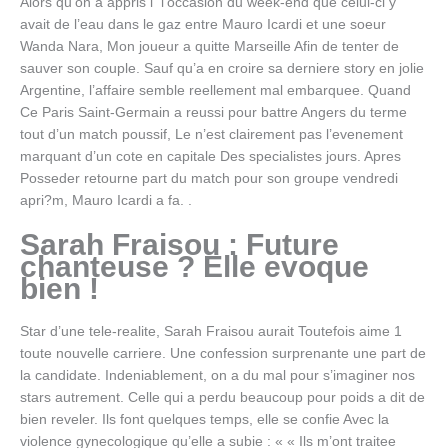
Alors qu’on a appris i l’occasion du week-end que celui-ci y
avait de l’eau dans le gaz entre Mauro Icardi et une soeur
Wanda Nara, Mon joueur a quitte Marseille Afin de tenter de
sauver son couple. Sauf qu’a en croire sa derniere story en jolie
Argentine, l’affaire semble reellement mal embarquee. Quand
Ce Paris Saint-Germain a reussi pour battre Angers du terme
tout d’un match poussif, Le n’est clairement pas l’evenement
marquant d’un cote en capitale Des specialistes jours. Apres
Posseder retourne part du match pour son groupe vendredi
apri?m, Mauro Icardi a fa. .
Sarah Fraisou : Future
chanteuse ? Elle evoque
bien !
Star d’une tele-realite, Sarah Fraisou aurait Toutefois aime 1
toute nouvelle carriere. Une confession surprenante une part de
la candidate. Indeniablement, on a du mal pour s’imaginer nos
stars autrement. Celle qui a perdu beaucoup pour poids a dit de
bien reveler. Ils font quelques temps, elle se confie Avec la
violence gynecologique qu’elle a subie : « « Ils m’ont traitee