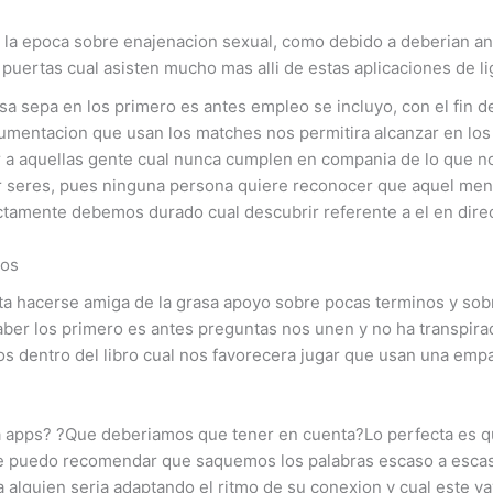
 la epoca sobre enajenacion sexual, como debido a deberian ant
puertas cual asisten mucho mas alli de estas aplicaciones de l
a sepa en los primero es antes empleo se incluyo, con el fin de q
cumentacion que usan los matches nos permitira alcanzar en los
nar a aquellas gente cual nunca cumplen en compania de lo que
 seres, pues ninguna persona quiere reconocer que aquel men
ectamente debemos durado cual descubrir referente a el en dire
dos
porta hacerse amiga de la grasa apoyo sobre pocas terminos y so
aber los primero es antes preguntas nos unen y no ha transpirad
dentro del libro cual nos favorecera jugar que usan una empati
apps? ?Que deberiamos que tener en cuenta?Lo perfecta es qu
pre puedo recomendar que saquemos los palabras escaso a esca
 alguien seri­a adaptando el ritmo de su conexion y cual este