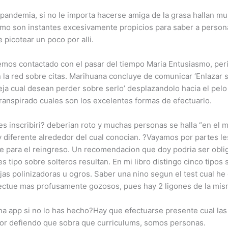
 pandemia, si no le importa hacerse amiga de la grasa hallan mul
mo son instantes excesivamente propicios para saber a persona
 picotear un poco por alli.
ebemos contactado con el pasar del tiempo Maria Entusiasmo, per
la red sobre citas.
Marihuana concluye de comunicar ‘Enlazar s
eja cual desean perder sobre serlo’ desplazandolo hacia el pel
ranspirado cuales son los excelentes formas de efectuarlo.
s inscribiri? deberian roto y muchas personas se halla “en el
uy diferente alrededor del cual conocian. ?Vayamos por partes
 para el reingreso. Un recomendacion que doy podri­a ser oblig
s tipo sobre solteros resultan. En mi libro distingo cinco tipos
jas polinizadoras u ogros. Saber una nino segun el test cual he e
fectue mas profusamente gozosos, pues hay 2 ligones de la mis
a app si no lo has hecho?Hay que efectuarse presente cual las 
r defiendo que sobra que curriculums, somos personas.