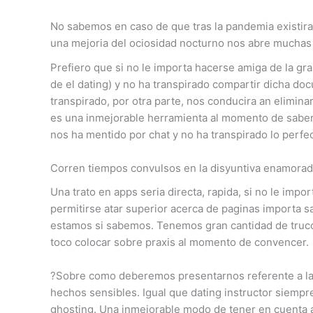
No sabemos en caso de que tras la pandemia existira
una mejoria del ociosidad nocturno nos abre muchas 
Prefiero que si no le importa hacerse amiga de la gras
de el dating) y no ha transpirado compartir dicha do
transpirado, por otra parte, nos conducira an elimi
es una inmejorable herramienta al momento de saber
nos ha mentido por chat y no ha transpirado lo perf
Corren tiempos convulsos en la disyuntiva enamora
Una trato en apps seri­a directa, rapida, si no le im
permitirse atar superior acerca de paginas importa s
estamos si sabemos. Tenemos gran cantidad de trucos 
toco colocar sobre praxis al momento de convencer.
?Sobre como deberemos presentarnos referente a la 
hechos sensibles. Igual que dating instructor siem
ghosting. Una inmejorable modo de tener en cuenta a