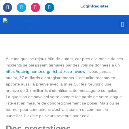
Skip
F
T
I
L
Login
Register
to
a
w
n
i
c
i
s
n
content
e
t
t
k
M
b
t
a
e
o
e
g
d
o
r
r
i
k
a
n
-
m
f
Aucune quoi se rejouir Afin de autant, car pres d’la moitie de ces
incidents se paraissent termines par des vols de donnees a un
https://datingmentor.org/fr/chat-zozo-review
niveau jamais
atteint, 37 milliards d’enregistrements. L’actualite recente en
apporte aussi la preuve avec la mise Sur les forums d’une
archive de 3,7 milliards d’identifiants de messagerie compiles.
La question de savoir si votre compte fait partie de votre longue
liste est en mesure de donc legitimement se poser. Mais ou se
tourner pour connaitre si c’est la situation et comment le
surveiller. Il existe plusieurs revenus pour cela.
Des prestations