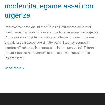
evitare
modernita legame assai con
di
cominciare
urgenza
mediante
una
Improvvisamente alcuni modi infallibili attraverso evitare di
modernita
cominciare mediante una modernita legame assai con urgenza
legame
Puntatore uno tutte le orecchie con allarme In questo momento
assai
e qualora devi accogliere di fatto parla il tuo convegno. Ti
con
sembra affinche parlino sempre della loro una volta? Ti fanno
urgenza
provare mezzo nell’eventualita che fossi mediante terapia
insieme loro?
Read More »