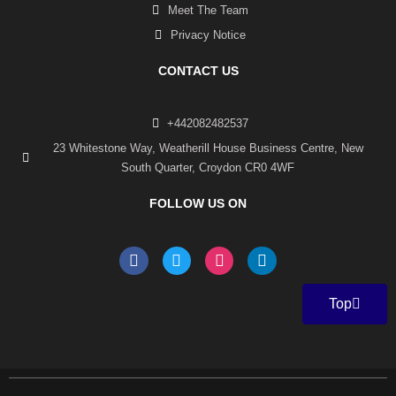
Meet The Team
Privacy Notice
CONTACT US
+442082482537
23 Whitestone Way, Weatherill House Business Centre, New
South Quarter, Croydon CR0 4WF
FOLLOW US ON
F
T
I
L
a
w
n
i
c
i
s
n
e
t
t
k
Top
b
t
a
e
o
e
g
d
o
r
r
i
k
a
n
-
m