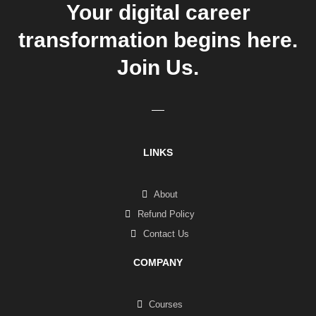
Your digital career
transformation begins here.
Join Us.
LINKS
About
Refund Policy
Contact Us
COMPANY
Courses