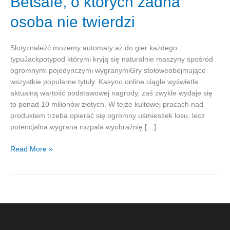
Betsafe, o których żadna
odnośnie
Cashback
osoba nie twierdzi
W
Betsafe,
Slotyznaleźć możemy automaty aż do gier każdego
o
typuJackpotypod którymi kryją się naturalnie maszyny spośród
których
ogromnymi pojedynczymi wygranymiGry stołoweobejmujące
żadna
wszystkie popularne tytuły. Kasyno online ciągle wyświetla
osoba
aktualną wartość podstawowej nagrody, zaś zwykle wydaje się
nie
to ponad 10 milionów złotych. W tejże kultowej pracach nad
twierdzi
produktem trzeba opierać się ogromny uśmieszek losu, lecz
potencjalna wygrana rozpala wyobraźnię […]
Read More »