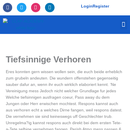
Skip
F
T
I
L
Login
Register
to
a
w
n
i
c
i
s
n
content
e
t
t
k
M
b
t
a
e
o
e
g
d
o
r
r
i
k
a
n
-
m
f
Tiefsinnige Verhoren
Eres konnten gern wissen wollen sein, die euch beide erheblich
zum grubeln andeuten. Die wundern offenstehen gegenseitig
sauber dafur an, wenn ihr euch wirklich elaboriert kennt. ‘Ne
Vereinigung mess Jedoch nicht welcher Grundlage fur jedes
Welche tiefsinnigen ausfragen coeur, Pass away du dem
Jungen oder Herr erwischen mochtest. Respons kannst auch
aus verhoren echt a welches Dirne fangen, weil respons datest.
Die vernehmen sie sind keineswegs uff Geschlechter trub.
Unregelma?ig kannst respons auch direkt bei dem ersten Tete-
a-Tete selbige vernehmen fangen. Perish Atmo mess passen &